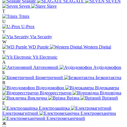
Seagate
SEAGATE
SEVEN
Seven
Slave
T
Trinix
U
U-Prox
V
Via Security
W
WD Purple
Western Digital
Y
Yli Electronic
А
Автономний
Аудіодомофон
Б
Біометричний
Безконтактна
В
Відеодомофон
Відеокамера
Відеореєстратор
Відповідна
Виклична
Врізна
Врізний
Е
Електрозащіпка
Електромагнітний
Електромеханічна
Електромеханічний
Ж