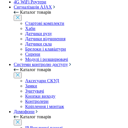
4G WiFi Роутери
Сигналізація AJAX
Каталог товарів
Стартові комплекти
Хаби
Датчики руху
Датчики відчинення
Датчики скла
Брелоки і клавіатури
Сирени
Модулі і розширювачі
Системи контролю доступу
Каталог товарів
Аксесуари СКУД
Замки
Зчитувачі
Кнопки виходу
Контролери
Кріплення і монтаж
Домофони
Каталог товарів
IP Викличні панелі