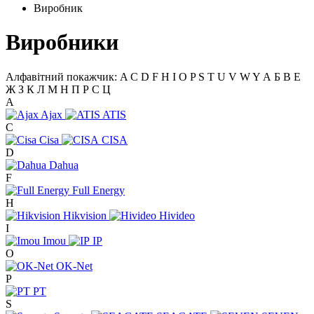
Виробник
Виробники
Алфавітний покажчик:
A
C
D
F
H
I
O
P
S
T
U
V
W
Y
А
Б
В
Е
Ж
З
К
Л
М
Н
П
Р
С
Ц
A
Ajax
ATIS
C
Cisa
CISA
D
Dahua
F
Full Energy
H
Hikvision
Hivideo
I
Imou
IP
O
OK-Net
P
PT
S