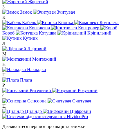
Жорсткий
З
Замок
Зчитувач
К
Кабель
Кнопка
Комплект
Контактна
Контролер
Короб
Котушка
Кріпильний
Кутник
Л
Ліфтовий
М
Монтажний
Н
Накладка
П
Плата
Р
Ригельний
Розумний
С
Сенсорна
Считувач
Ц
Циліндр
Цифровий
Дізнавайтеся першим про акції та знижки