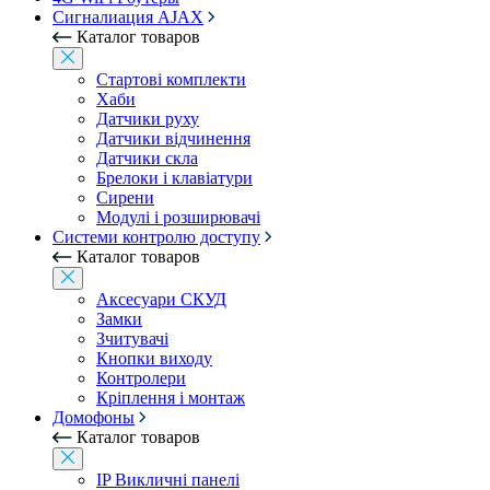
Сигналиация AJAX
Каталог товаров
Стартові комплекти
Хаби
Датчики руху
Датчики відчинення
Датчики скла
Брелоки і клавіатури
Сирени
Модулі і розширювачі
Системи контролю доступу
Каталог товаров
Аксесуари СКУД
Замки
Зчитувачі
Кнопки виходу
Контролери
Кріплення і монтаж
Домофоны
Каталог товаров
IP Викличні панелі