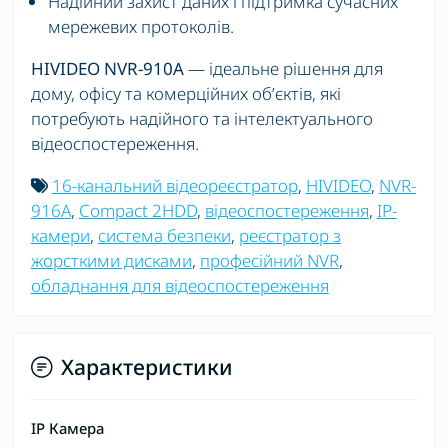
Надійний захист даних і підтримка сучасних
мережевих протоколів.
HIVIDEO
NVR-910A
— ідеальне рішення для
дому, офісу та комерційних об’єктів, які
потребують надійного та інтелектуального
відеоспостереження.
16-канальний відеореєстратор
,
HIVIDEO
,
NVR-
916A
,
Compact 2HDD
,
відеоспостереження
,
IP-
камери
,
система безпеки
,
реєстратор з
жорсткими дисками
,
професійний NVR
,
обладнання для відеоспостереження
Характеристики
IP Камера