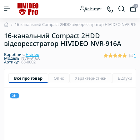
0
Клієнту
16-канальний Compact 2HDD відеореєстратор HIVIDEO NVR-916
16-канальний Compact 2HDD
відеореєстратор HIVIDEO NVR-916A
Виробник:
Hivideo
1
Модель:
NVR-916A
Артикул:
88-0002
Все про товар
Опис
Характеристики
Відгуки
1
Хіт