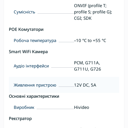
ONVIF (profile T;
Сумісність
profile S; profile G);
CGI; SDK
POE Комутатори
Робоча температура
–10 °C to +55 °C
Smart WiFi Камера
PCM, G711A,
Аудіо інтерфейси
G711U, G726
Живлення пристрою
12V DC, 5A
Основні характеристики
Виробник
Hivideo
Реєстратор