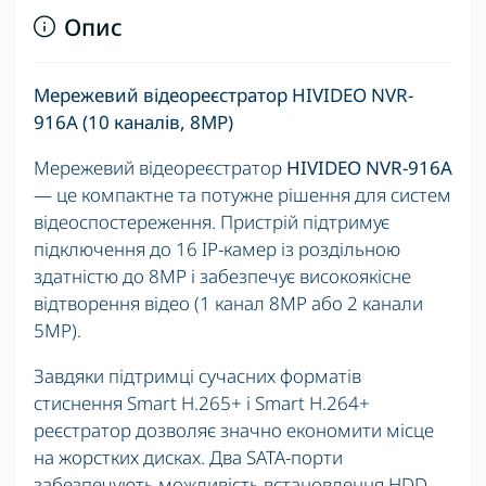
Опис
Мережевий відеореєстратор
HIVIDEO
NVR-
916A (10 каналів, 8MP)
Мережевий відеореєстратор
HIVIDEO
NVR-916A
— це компактне та потужне рішення для систем
відеоспостереження. Пристрій підтримує
підключення до 16 IP-камер із роздільною
здатністю до 8MP і забезпечує високоякісне
відтворення відео (1 канал 8MP або 2 канали
5MP).
Завдяки підтримці сучасних форматів
стиснення Smart H.265+ і Smart H.264+
реєстратор дозволяє значно економити місце
на жорстких дисках. Два SATA-порти
забезпечують можливість встановлення HDD