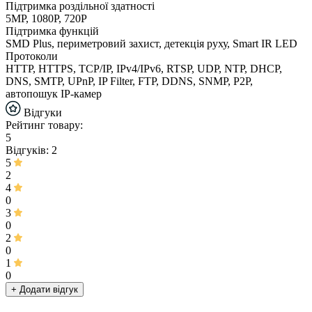
Підтримка роздільної здатності
5MP, 1080P, 720P
Підтримка функцій
SMD Plus, периметровий захист, детекція руху, Smart IR LED
Протоколи
HTTP, HTTPS, TCP/IP, IPv4/IPv6, RTSP, UDP, NTP, DHCP,
DNS, SMTP, UPnP, IP Filter, FTP, DDNS, SNMP, P2P,
автопошук IP-камер
Відгуки
Рейтинг товару:
5
Відгуків: 2
5
2
4
0
3
0
2
0
1
0
+ Додати відгук