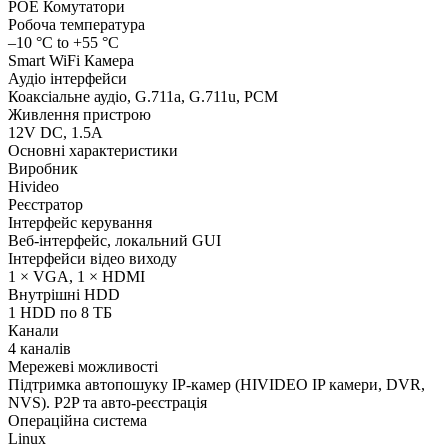
POE Комутатори
Робоча температура
–10 °C to +55 °C
Smart WiFi Камера
Аудіо інтерфейси
Коаксіальне аудіо, G.711a, G.711u, PCM
Живлення пристрою
12V DC, 1.5A
Основні характеристики
Виробник
Hivideo
Реєстратор
Інтерфейс керування
Веб-інтерфейс, локальний GUI
Інтерфейси відео виходу
1 × VGA, 1 × HDMI
Внутрішні HDD
1 HDD по 8 ТБ
Канали
4 каналів
Мережеві можливості
Підтримка автопошуку IP-камер (HIVIDEO IP камери, DVR,
NVS). P2P та авто-реєстрація
Операційна система
Linux