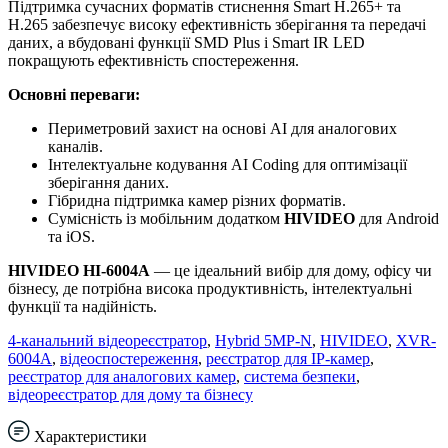
Підтримка сучасних форматів стиснення Smart H.265+ та
H.265 забезпечує високу ефективність зберігання та передачі
даних, а вбудовані функції SMD Plus і Smart IR LED
покращують ефективність спостереження.
Основні переваги:
Периметровий захист на основі AI для аналогових
каналів.
Інтелектуальне кодування AI Coding для оптимізації
зберігання даних.
Гібридна підтримка камер різних форматів.
Сумісність із мобільним додатком
HIVIDEO
для Android
та iOS.
HIVIDEO
HI-6004A
— це ідеальний вибір для дому, офісу чи
бізнесу, де потрібна висока продуктивність, інтелектуальні
функції та надійність.
4-канальний відеореєстратор
,
Hybrid 5MP-N
,
HIVIDEO
,
XVR-
6004A
,
відеоспостереження
,
реєстратор для IP-камер
,
реєстратор для аналогових камер
,
система безпеки
,
відеореєстратор для дому та бізнесу
Характеристики