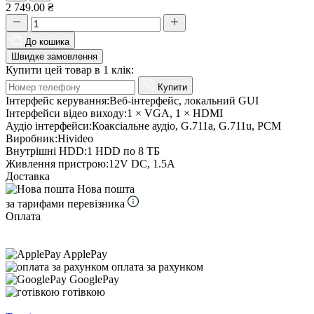
2 749.00 ₴
До кошика
Швидке замовлення
Купити цей товар в 1 клік:
Купити
Інтерфейс керування:
Веб-інтерфейс, локальний GUI
Інтерфейси відео виходу:
1 × VGA, 1 × HDMI
Аудіо інтерфейси:
Коаксіальне аудіо, G.711a, G.711u, PCM
Виробник:
Hivideo
Внутрішні HDD:
1 HDD по 8 ТБ
Живлення пристрою:
12V DC, 1.5A
Доставка
Нова пошта
за тарифами перевізника
Оплата
ApplePay
оплата за рахунком
GooglePay
готівкою