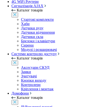
4G WiFi Роутери
Сигналізація AJAX
Каталог товарів
Стартові комплекти
Хаби
Датчики руху
Датчики відчинення
Датчики скла
Брелоки і клавіатури
Сирени
Модулі і розширювачі
Системи контролю доступу
Каталог товарів
Аксесуари СКУД
Замки
Зчитувачі
Кнопки виходу
Контролери
Кріплення і монтаж
Домофони
Каталог товарів
IP Викличні панелі