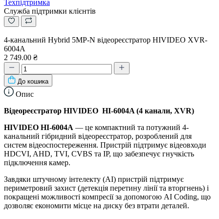
Техпідтримка
Служба підтримки клієнтів
4-канальний Hybrid 5MP-N відеореєстратор HIVIDEO XVR-
6004A
2 749.00 ₴
До кошика
Опис
Відеореєстратор
HIVIDEO
HI-6004A (4 канали, XVR)
HIVIDEO
HI-6004A
— це компактний та потужний 4-
канальний гібридний відеореєстратор, розроблений для
систем відеоспостереження. Пристрій підтримує відеовходи
HDCVI, AHD, TVI, CVBS та IP, що забезпечує гнучкість
підключення камер.
Завдяки штучному інтелекту (AI) пристрій підтримує
периметровий захист (детекція перетину лінії та вторгнень) і
покращені можливості компресії за допомогою AI Coding, що
дозволяє економити місце на диску без втрати деталей.