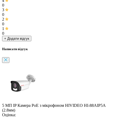
4
0
3
0
2
0
1
0
+ Додати відгук
Написати відгук
5 МП IP Камера PoE з мікрофоном HIVIDEO HI-88AIP5A
(2.8мм)
Оцінка: