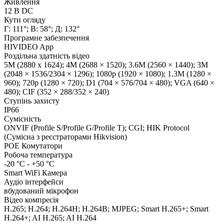
Живлення
12 В DC
Кути огляду
Г: 111°; В: 58°; Д: 132°
Програмне забезпечення
HIVIDEO App
Роздільна здатність відео
5M (2880 x 1624); 4M (2688 × 1520); 3.6M (2560 × 1440); 3M
(2048 × 1536/2304 × 1296); 1080p (1920 × 1080); 1.3M (1280 ×
960); 720p (1280 × 720); D1 (704 × 576/704 × 480); VGA (640 ×
480); CIF (352 × 288/352 × 240)
Ступінь захисту
IP66
Сумісність
ONVIF (Profile S/Profile G/Profile T); CGI; HIK Protocol
(Сумісна з реєстраторами Hikvision)
POE Комутатори
Робоча температура
-20 °C - +50 °C
Smart WiFi Камера
Аудіо інтерфейси
вбудований мікрофон
Відео компресія
H.265; H.264; H.264H; H.264B; MJPEG; Smart H.265+; Smart
H.264+; AI H.265; AI H.264