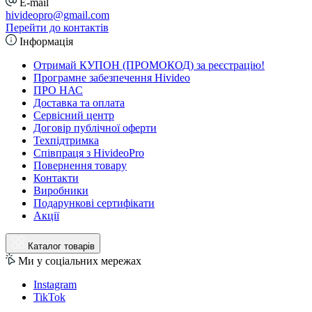
E-mail
hivideopro@gmail.com
Перейти до контактів
Інформація
Отримай КУПОН (ПРОМОКОД) за реєстрацію!
Програмне забезпечення Hivideo
ПРО НАС
Доставка та оплата
Сервісний центр
Договір публічної оферти
Техпідтримка
Співпраця з HivideoPro
Повернення товару
Контакти
Виробники
Подарункові сертифікати
Акції
Каталог товарів
Ми у соціальних мережах
Instagram
TikTok