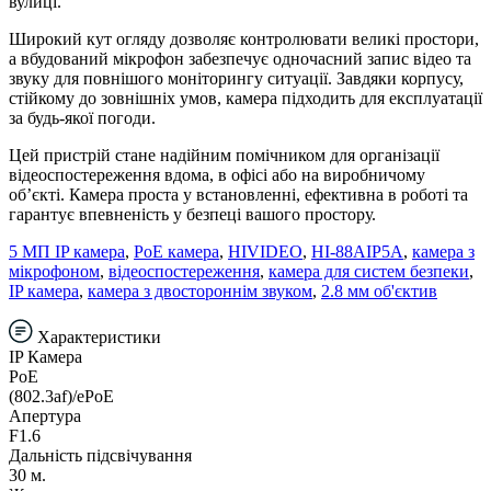
вулиці.
Широкий кут огляду дозволяє контролювати великі простори,
а вбудований мікрофон забезпечує одночасний запис відео та
звуку для повнішого моніторингу ситуації. Завдяки корпусу,
стійкому до зовнішніх умов, камера підходить для експлуатації
за будь-якої погоди.
Цей пристрій стане надійним помічником для організації
відеоспостереження вдома, в офісі або на виробничому
об’єкті. Камера проста у встановленні, ефективна в роботі та
гарантує впевненість у безпеці вашого простору.
5 МП IP камера
,
PoE камера
,
HIVIDEO
,
HI-88AIP5A
,
камера з
мікрофоном
,
відеоспостереження
,
камера для систем безпеки
,
IP камера
,
камера з двостороннім звуком
,
2.8 мм об'єктив
Характеристики
IP Камера
PoE
(802.3af)/ePoE
Апертура
F1.6
Дальність підсвічування
30 м.