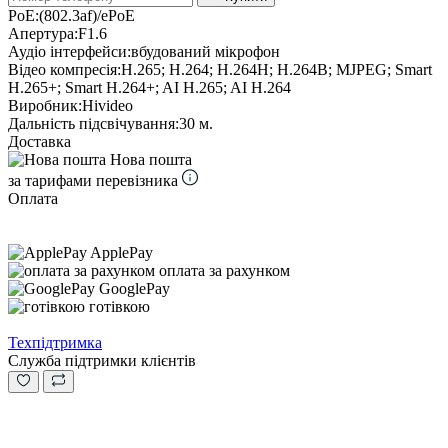
PoE:
(802.3af)/ePoE
Апертура:
F1.6
Аудіо інтерфейси:
вбудований мікрофон
Відео компресія:
H.265; H.264; H.264H; H.264B; MJPEG; Smart
H.265+; Smart H.264+; AI H.265; AI H.264
Виробник:
Hivideo
Дальність підсвічування:
30 м.
Доставка
Нова пошта
за тарифами перевізника
Оплата
ApplePay
оплата за рахунком
GooglePay
готівкою
Техпідтримка
Служба підтримки клієнтів