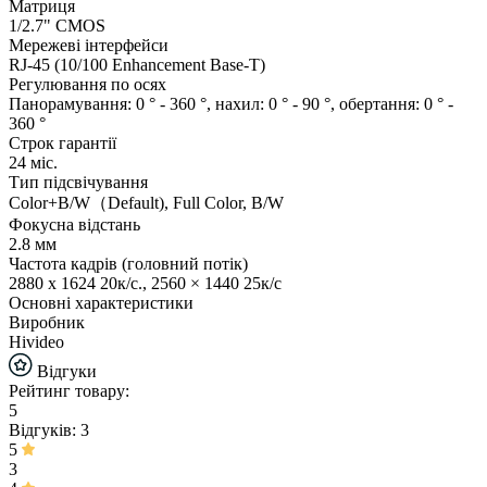
Матриця
1/2.7" CMOS
Мережеві інтерфейси
RJ-45 (10/100 Enhancement Base-T)
Регулювання по осях
Панорамування: 0 ° - 360 °, нахил: 0 ° - 90 °, обертання: 0 ° -
360 °
Строк гарантії
24 міс.
Тип підсвічування
Color+B/W（Default), Full Color, B/W
Фокусна відстань
2.8 мм
Частота кадрів (головний потік)
2880 x 1624 20к/с., 2560 × 1440 25к/c
Основні характеристики
Виробник
Hivideo
Відгуки
Рейтинг товару:
5
Відгуків: 3
5
3