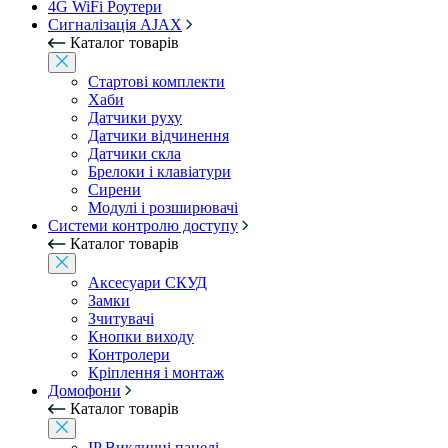
4G WiFi Роутери
Сигналізація AJAX
Каталог товарів
Стартові комплекти
Хаби
Датчики руху
Датчики відчинення
Датчики скла
Брелоки і клавіатури
Сирени
Модулі і розширювачі
Системи контролю доступу
Каталог товарів
Аксесуари СКУД
Замки
Зчитувачі
Кнопки виходу
Контролери
Кріплення і монтаж
Домофони
Каталог товарів
IP Викличні панелі