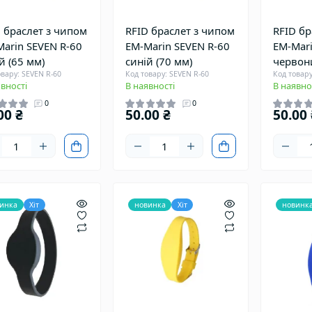
 браслет з чипом
RFID браслет з чипом
RFID бр
arin SEVEN R-60
EM-Marin SEVEN R-60
EM-Mari
й (65 мм)
синій (70 мм)
червон
овару: SEVEN R-60
Код товару: SEVEN R-60
Код товару
вності
В наявності
В наявно
0
0
00 ₴
50.00 ₴
50.00 
инка
Хіт
новинка
Хіт
новинк