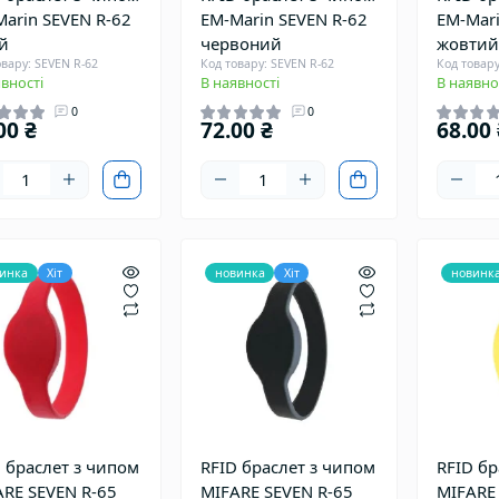
arin SEVEN R-62
EM-Marin SEVEN R-62
EM-Mari
й
червоний
жовтий
овару: SEVEN R-62
Код товару: SEVEN R-62
Код товару
вності
В наявності
В наявно
0
0
00 ₴
72.00 ₴
68.00 
инка
Хіт
новинка
Хіт
новинк
 браслет з чипом
RFID браслет з чипом
RFID бр
RE SEVEN R-65
MIFARE SEVEN R-65
MIFARE