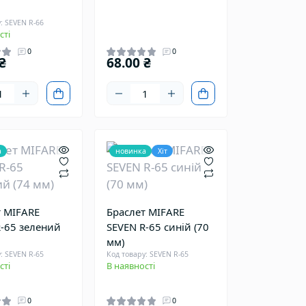
: SEVEN R-66
сті
0
0
₴
68.00 ₴
а
новинка
Хіт
т MIFARE
Браслет MIFARE
R-65 зелений
SEVEN R-65 синій (70
мм)
: SEVEN R-65
Код товару: SEVEN R-65
сті
В наявності
0
0