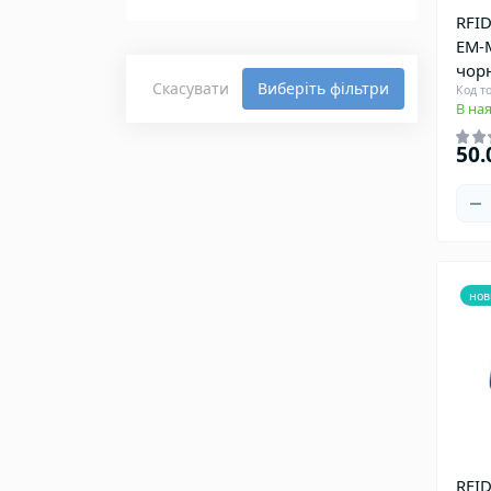
RFID
EM-M
чорн
Скасувати
Виберіть фільтри
Код т
В ная
50.
нов
RFID