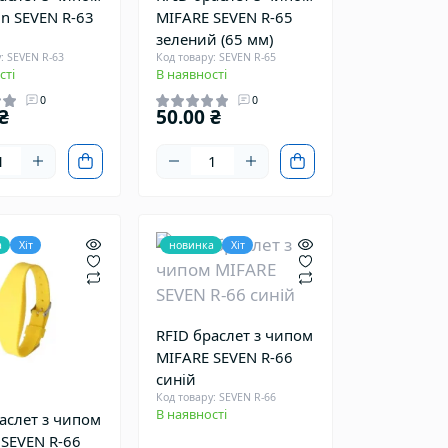
n SEVEN R-63
MIFARE SEVEN R-65
зелений (65 мм)
: SEVEN R-63
Код товару: SEVEN R-65
сті
В наявності
0
0
₴
50.00 ₴
а
Хіт
новинка
Хіт
RFID браслет з чипом
MIFARE SEVEN R-66
синій
Код товару: SEVEN R-66
В наявності
аслет з чипом
 SEVEN R-66