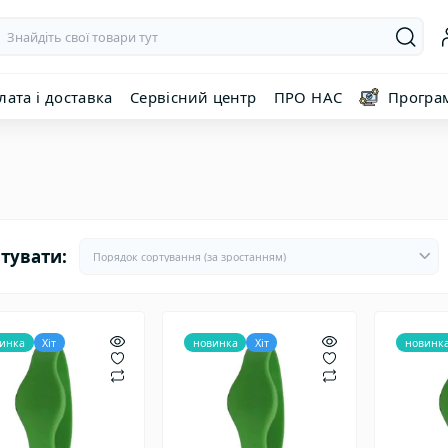
лата і доставка
Сервісний центр
ПРО НАС
Програ
тувати:
инка
Хіт
новинка
Хіт
новинк