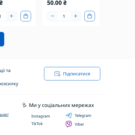
₴
50.00 ₴
ії та
Підписатися
розсилку
ї оферти
Ми у соціальних мережах
цію!
Telegram
Instagram
TikTok
Viber