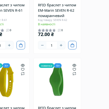
аслет з чипом
RFID браслет з чипом
n SEVEN R-61
EM-Marin SEVEN R-62
помаранчевий
: R-61
Код товару: SEVEN R-62
сті
В наявності
0
0
₴
72.00 ₴
а
Хіт
новинка
Хіт
аслет з чипом
RFID браслет з чипом