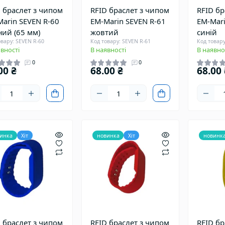
 браслет з чипом
RFID браслет з чипом
RFID бр
arin SEVEN R-60
EM-Marin SEVEN R-61
EM-Mari
ий (65 мм)
жовтий
синій
овару: SEVEN R-60
Код товару: SEVEN R-61
Код товару
вності
В наявності
В наявно
0
0
00 ₴
68.00 ₴
68.00 
инка
Хіт
новинка
Хіт
новинк
 браслет з чипом
RFID браслет з чипом
RFID бр