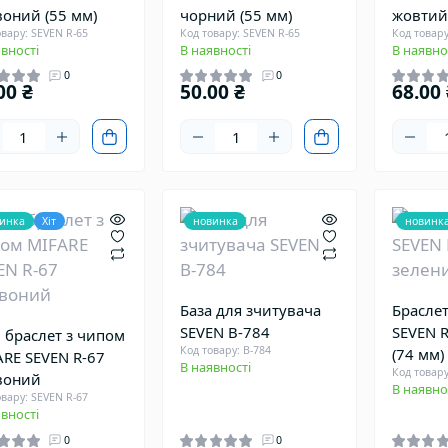
оний (55 мм)
чорний (55 мм)
жовтий
овару: SEVEN R-65
Код товару: SEVEN R-65
Код товару
вності
В наявності
В наявно
0
0
00 ₴
50.00 ₴
68.00 
инка
Хіт
новинка
новинк
База для зчитувача
Брасле
SEVEN B-784
SEVEN 
 браслет з чипом
Код товару: B-784
(74 мм)
RE SEVEN R-67
В наявності
Код товару
воний
В наявно
овару: SEVEN R-67
вності
0
0