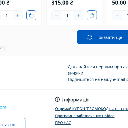
00 ₴
315.00 ₴
50.00 
Показати ще
>|
Дізнавайтеся першим про акц
знижки
Підпишіться на нашу e-mail 
Договір публічно
Інформація
com
Отримай КУПОН (ПРОМОКОД) за реєстра
Програмне забезпечення Hivideo
ПРО НАС
нтактів