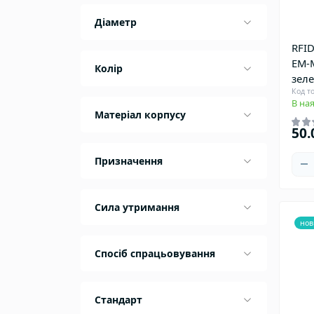
Діаметр
RFID
EM-M
Колір
зеле
Код т
В ная
Матеріал корпусу
50.
Призначення
Сила утримання
нов
Спосіб спрацьовування
Стандарт