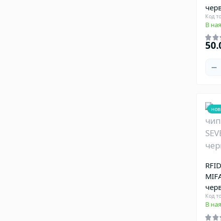
черв
Код т
В ная
50.
нов
RFID
MIFA
чер
Код т
В ная