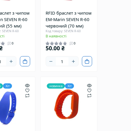
аслет з чипом
RFID браслет з чипом
n SEVEN R-60
EM-Marin SEVEN R-60
ий (55 мм)
червоний (70 мм)
: SEVEN R-60
Код товару: SEVEN R-60
сті
В наявності
0
0
₴
50.00 ₴
а
Хіт
новинка
Хіт