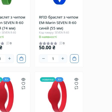
аслет з чипом
RFID браслет з чипом
n SEVEN R-60
EM-Marin SEVEN R-60
 (74 мм)
синій (55 мм)
: SEVEN R-60
Код товару: SEVEN R-60
сті
В наявності
0
0
₴
50.00 ₴
а
Хіт
новинка
Хіт