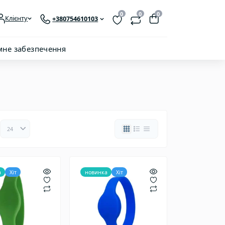
0
0
0
Клієнту
+380754610103
мне забезпечення
а
Хіт
новинка
Хіт