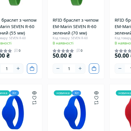
 браслет з чипом
RFID браслет з чипом
RFID бр
arin SEVEN R-60
EM-Marin SEVEN R-60
EM-Mari
ний (55 мм)
зелений (70 мм)
зелений
овару: SEVEN R-60
Код товару: SEVEN R-60
Код товару
вності
В наявності
В наявно
0
0
00 ₴
50.00 ₴
50.00 
инка
Хіт
новинка
Хіт
новинк