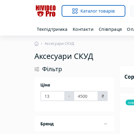
Каталог товарів
Техпідтримка
Контакти
Співпраця
Оп
Аксесуари СКУД
Аксесуари СКУД
Фільтр
Сор
Ціна
-
₴
нов
Бренд