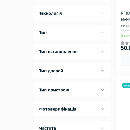
RFID
Технологія
EM-M
сині
Код т
Тип
В ная
50.
Тип встановлення
Тип дверей
нов
Тип пристрою
Фотоверифікація
Частота