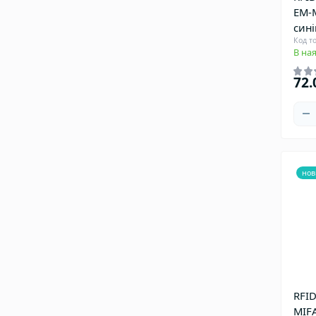
EM-M
сині
Код т
В ная
72.
нов
RFID
MIFA