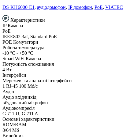
DS-KH6000-E1
,
аудіодомофон
,
IP домофон
,
PoE
,
VIATEC
Характеристики
IP Камера
PoE
IEEE802.3af, Standard PoE
POE Комутатори
Робоча температура
-10 °C - +50 °C
Smart WiFi Камера
Потужність споживання
4 Вт
Інтерфейси
Мережеві та апаратні інтерфейси
1 RJ-45 100 Мб/с
Аудіо
Аудіо вхід/вихід
вбудований мікрофон
Аудіокомпресія
G.711 U, G.711 A
Основні характеристики
ROM/RAM
8/64 Мб
Виробник