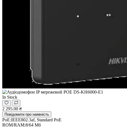
In Stock
2 295.00 ₴
Повідомити про наявність
PoE:
IEEE802.3af, Standard PoE
ROM/RAM:
8/64 Мб