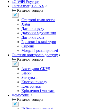
4G WiFi Роутери
Сигналізація AJAX
Каталог товарів
Стартові комплекти
Хаби
Датчики руху
Датчики відчинення
Датчики скла
Брелоки і клавіатури
Сирени
Модулі і розширювачі
Системи контролю доступу
Каталог товарів
Аксесуари СКУД
Замки
Зчитувачі
Кнопки виходу
Контролери
Кріплення і монтаж
Домофони
Каталог товарів
IP Викличні панелі