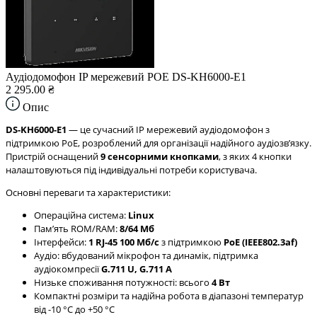
Аудіодомофон IP мережевий POE DS-KH6000-E1
2 295.00 ₴
Опис
DS-KH6000-E1
— це сучасний IP мережевий аудіодомофон з
підтримкою PoE, розроблений для організації надійного аудіозвʼязку.
Пристрій оснащений
9 сенсорними кнопками
, з яких 4 кнопки
налаштовуються під індивідуальні потреби користувача.
Основні переваги та характеристики:
Операційна система:
Linux
Памʼять ROM/RAM:
8/64 Мб
Інтерфейси:
1 RJ-45 100 Мб/с
з підтримкою
PoE (IEEE802.3af)
Аудіо: вбудований мікрофон та динамік, підтримка
аудіокомпресії
G.711 U, G.711 A
Низьке споживання потужності: всього
4 Вт
Компактні розміри та надійна робота в діапазоні температур
від -10 °C до +50 °C