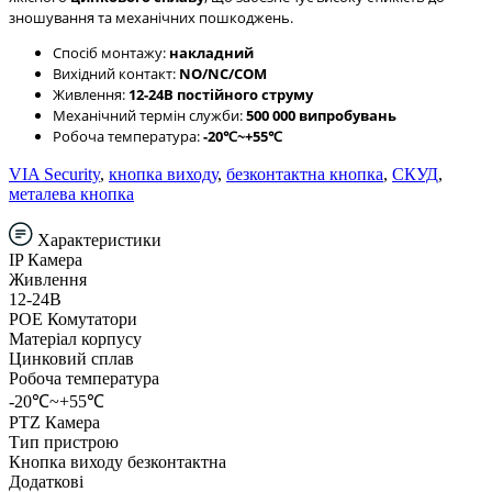
зношування та механічних пошкоджень.
Спосіб монтажу:
накладний
Вихідний контакт:
NO/NC/COM
Живлення:
12-24В постійного струму
Механічний термін служби:
500 000 випробувань
Робоча температура:
-20℃~+55℃
VIA Security
,
кнопка виходу
,
безконтактна кнопка
,
СКУД
,
металева кнопка
Характеристики
IP Камера
Живлення
12-24В
POE Комутатори
Матеріал корпусу
Цинковий сплав
Робоча температура
-20℃~+55℃
PTZ Камера
Тип пристрою
Кнопка виходу безконтактна
Додаткові