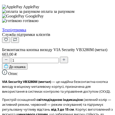
ApplePay
оплата за рахунком
GooglePay
готівкою
Техпідтримка
Служба підтримки клієнтів
Безконтактна кнопка виходу VIA Security VB3280M (метал)
603.00 ₴
До кошика
Опис
VIA Security VB3280M (метал)
— це надійна безконтактна кнопка
виходу в міцному металевому корпусі, призначена для
використання в системах контролю та управління доступом (СКУД).
Пристрій оснащений
світлодіодною індикацією
(зелений колір —
активний режим, червоний — режим очікування) та підтримує
регульовану чутливу відстань
від 3 до 15 см
. Корпус виготовлений з
якісного
цинкового сплаву
, що забезпечує високу стійкість до