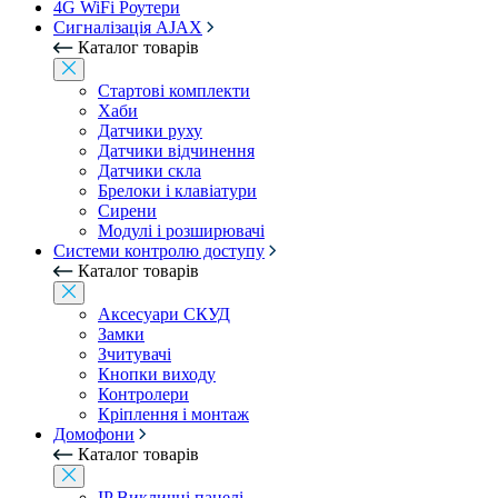
4G WiFi Роутери
Сигналізація AJAX
Каталог товарів
Стартові комплекти
Хаби
Датчики руху
Датчики відчинення
Датчики скла
Брелоки і клавіатури
Сирени
Модулі і розширювачі
Системи контролю доступу
Каталог товарів
Аксесуари СКУД
Замки
Зчитувачі
Кнопки виходу
Контролери
Кріплення і монтаж
Домофони
Каталог товарів
IP Викличні панелі