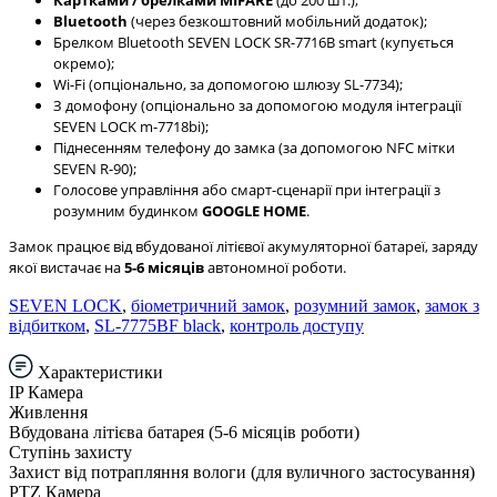
Bluetooth
(через безкоштовний мобільний додаток);
Брелком Bluetooth SEVEN LOCK SR-7716B smart (купується
окремо);
Wi-Fi (опціонально, за допомогою шлюзу SL-7734);
З домофону (опціонально за допомогою модуля інтеграції
SEVEN LOCK m-7718bi);
Піднесенням телефону до замка (за допомогою NFC мітки
SEVEN R-90);
Голосове управління або смарт-сценарії при інтеграції з
розумним будинком
GOOGLE HOME
.
Замок працює від вбудованої літієвої акумуляторної батареї, заряду
якої вистачає на
5-6 місяців
автономної роботи.
SEVEN LOCK
,
біометричний замок
,
розумний замок
,
замок з
відбитком
,
SL-7775BF black
,
контроль доступу
Характеристики
IP Камера
Живлення
Вбудована літієва батарея (5-6 місяців роботи)
Ступінь захисту
Захист від потрапляння вологи (для вуличного застосування)
PTZ Камера