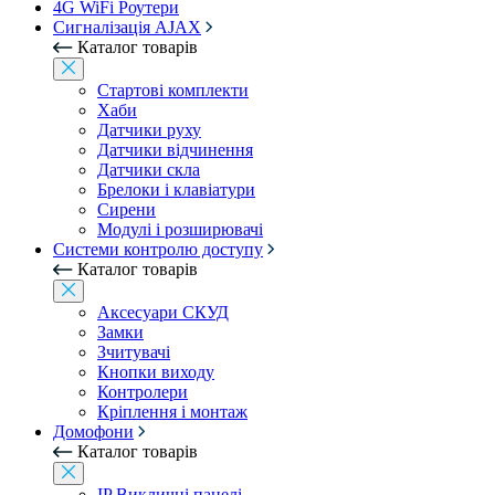
4G WiFi Роутери
Сигналізація AJAX
Каталог товарів
Стартові комплекти
Хаби
Датчики руху
Датчики відчинення
Датчики скла
Брелоки і клавіатури
Сирени
Модулі і розширювачі
Системи контролю доступу
Каталог товарів
Аксесуари СКУД
Замки
Зчитувачі
Кнопки виходу
Контролери
Кріплення і монтаж
Домофони
Каталог товарів
IP Викличні панелі