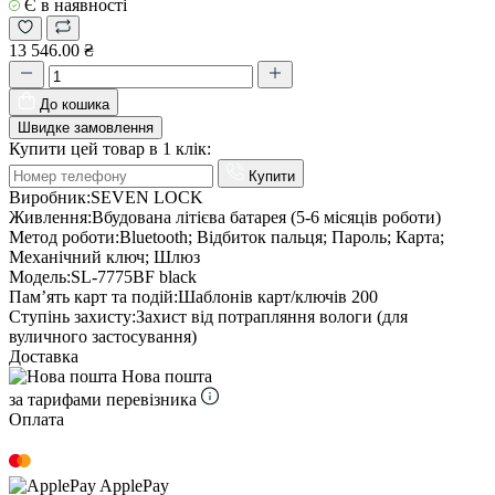
Є в наявності
13 546.00 ₴
До кошика
Швидке замовлення
Купити цей товар в 1 клік:
Купити
Виробник:
SEVEN LOCK
Живлення:
Вбудована літієва батарея (5-6 місяців роботи)
Метод роботи:
Bluetooth; Відбиток пальця; Пароль; Карта;
Механічний ключ; Шлюз
Модель:
SL-7775BF black
Пам’ять карт та подій:
Шаблонів карт/ключів 200
Ступінь захисту:
Захист від потрапляння вологи (для
вуличного застосування)
Доставка
Нова пошта
за тарифами перевізника
Оплата
ApplePay