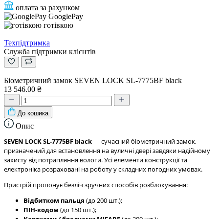
оплата за рахунком
GooglePay
готівкою
Техпідтримка
Служба підтримки клієнтів
Біометричний замок SEVEN LOCK SL-7775BF black
13 546.00 ₴
До кошика
Опис
SEVEN LOCK SL-7775BF black
— сучасний біометричний замок,
призначений для встановлення на вуличні двері завдяки надійному
захисту від потрапляння вологи. Усі елементи конструкції та
електроніка розраховані на роботу у складних погодних умовах.
Пристрій пропонує безліч зручних способів розблокування:
Відбитком пальця
(до 200 шт.);
ПІН-кодом
(до 150 шт.);
Картками / брелками MIFARE
(до 200 шт.);