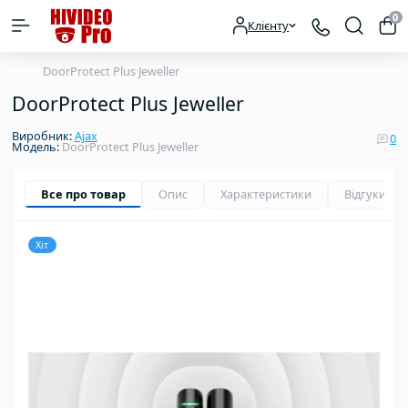
0
Клієнту
DoorProtect Plus Jeweller
DoorProtect Plus Jeweller
Виробник:
Ajax
0
Модель:
DoorProtect Plus Jeweller
Все про товар
Опис
Характеристики
Відгуки
0
Хіт