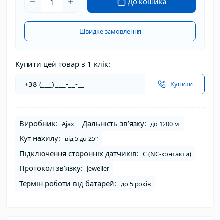
До кошика
Швидке замовлення
Купити цей товар в 1 клік:
Купити
Виробник:
Дальність звʼязку:
Ajax
до 1200 м
Кут нахилу:
від 5 до 25°
Підключення сторонніх датчиків:
Є (NC-контакти)
Протокол зв’язку:
Jeweller
Термін роботи від батарей:
до 5 років