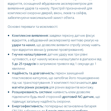
відкриття, оснащений вбудованим акселерометром для
виявлення ударів та нахилу. Пристрій призначений для
комплексної охорони дверей, вікон, люків та сейфів,
забезпечуючи максимальний захист обʼєкта.
Основні переваги та можливості:
Комплексне виявлення:
завдяки геркону датчик фіксує
відкриття, а вбудований акселерометр миттєво реагує на
удари та нахил
, що дозволяє виявити спробу злому навіть
при відкритих вікнах (у режимі провітрювання).
Гнучке налаштування:
датчик удару має три рівні
чутливості, а кут нахилу можна налаштувати в діапазоні від
5 до 25 градусів
із затримкою тривоги від 1 секунди до 1
хвилини.
Надійність та довговічність:
геркон захищений
пластиковою капсулою, що запобігає його пошкодженню
під час транспортування. У комплекті постачаються
два
магніти різних розмірів
для різних варіантів монтажу.
Розширюваність системи:
наявність клем дозволяє
підключити будь-який сторонній
дротовий NC-датчик
, що
підвищує загальну надійність охорони.
Енергоефективність:
попередньо встановлена батарея
CR123A забезпечує до
5 років автономної роботи
.