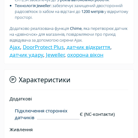
Технологія Jeweller:
забезпечує захищений двосторонній
радіозвʼязок із хабом на відстані до
1200 метрів
у відкритому
просторі.
Додатково реалізована функція
Chime
, яка перетворює датчик
на «дзвіночок» для магазинів, повідомляючи про прихід
відвідувача за допомогою сирени Ajax.
Ajax
,
DoorProtect Plus
,
датчик відкриття
,
датчик удару
,
Jeweller
,
охорона вікон
Характеристики
Додаткові
Підключення сторонніх
Є (NC-контакти)
датчиків
Живлення