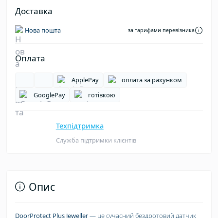
Доставка
Нова пошта
за тарифами перевізника
Оплата
ApplePay
оплата за рахунком
GooglePay
готівкою
Техпідтримка
Служба підтримки клієнтів
Опис
DoorProtect Plus Jeweller
— це сучасний бездротовий датчик