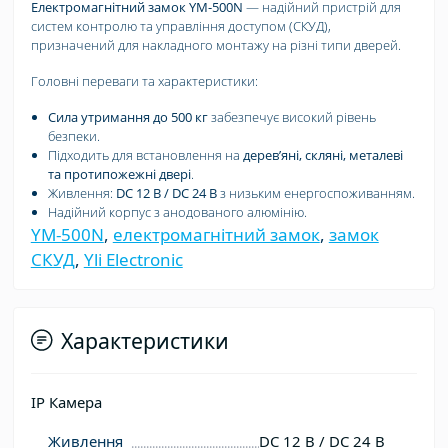
Електромагнітний замок YM-500N
— надійний пристрій для
систем контролю та управління доступом (СКУД),
призначений для накладного монтажу на різні типи дверей.
Головні переваги та характеристики:
Сила утримання до 500 кг
забезпечує високий рівень
безпеки.
Підходить для встановлення на
деревʼяні, скляні, металеві
та протипожежні двері
.
Живлення:
DC 12 В / DC 24 В
з низьким енергоспоживанням.
Надійний корпус з анодованого алюмінію.
YM-500N
,
електромагнітний замок
,
замок
СКУД
,
Yli Electronic
Характеристики
IP Камера
Живлення
DC 12 В / DC 24 В