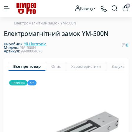
0
Клієнту
Електромагнітний замок YM-500N
Електромагнітний замок YM-500N
Виробник:
Yli Electronic
0
Модель:
YM-500N
Артикул:
99-00004678
Все про товар
Опис
Характеристики
Відгуки
0
новинка
Хіт