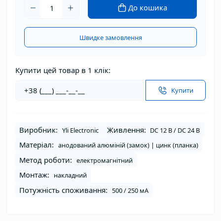
До кошика
Швидке замовлення
Купити цей товар в 1 клік:
Купити
Виробник:
Живлення:
Yli Electronic
DC 12 В / DC 24 В
Матеріал:
анодований алюміній (замок) | цинк (планка)
Метод роботи:
електромагнітний
Монтаж:
накладний
Потужність споживання:
500 / 250 мА