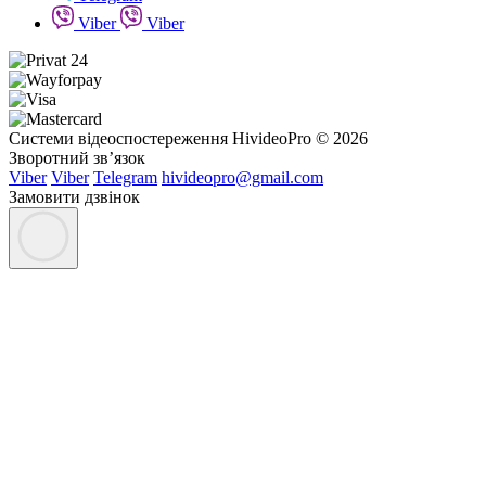
Viber
Viber
Системи відеоспостереження HivideoPro © 2026
Зворотний зв’язок
Viber
Viber
Telegram
hivideopro@gmail.com
Замовити дзвінок