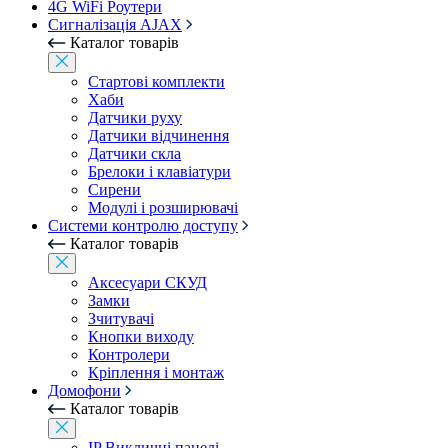
4G WiFi Роутери
Сигналізація AJAX
Каталог товарів
Стартові комплекти
Хаби
Датчики руху
Датчики відчинення
Датчики скла
Брелоки і клавіатури
Сирени
Модулі і розширювачі
Системи контролю доступу
Каталог товарів
Аксесуари СКУД
Замки
Зчитувачі
Кнопки виходу
Контролери
Кріплення і монтаж
Домофони
Каталог товарів
IP Викличні панелі