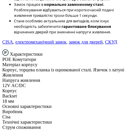
Замок працює в
нормально замкненому стані
.
Розблокування відбувається при короткочасній подачі
живлення тривалістю трохи більше 1 секунди.
Стане особливо актуальним для випадків, коли існує
необхідність забезпечити
гарантоване блокування
відчинених дверей при зникненні напруги живлення.
CISA
,
електромеханічний замок
,
замок для дверей
,
СКУД
Характеристики
POE Комутатори
Матеріал корпусу
Корпус, торцева планка із оцинкованої сталі. Язичок з латуні
Живлення
Напруга живлення
12V AC/DC
Корпус
Backset
18 мм
Основні характеристики
Виробник
Cisa
Технічні характеристики
Струм споживання