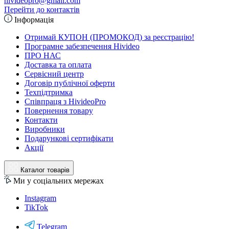
hivideopro@gmail.com
Перейти до контактів
Інформація
Отримай КУПОН (ПРОМОКОД) за реєстрацію!
Програмне забезпечення Hivideo
ПРО НАС
Доставка та оплата
Сервісний центр
Договір публічної оферти
Техпідтримка
Співпраця з HivideoPro
Повернення товару
Контакти
Виробники
Подарункові сертифікати
Акції
Каталог товарів
Ми у соціальних мережах
Instagram
TikTok
Telegram