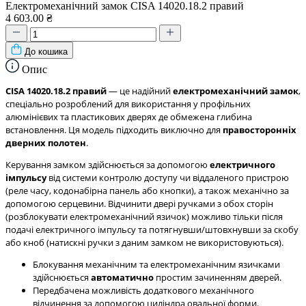
Електромеханічний замок CISA 14020.18.2 правий
4 603.00 ₴
До кошика
Опис
CISA 14020.18.2 правий
— це надійний
електромеханічний замок
,
спеціально розроблений для використання у профільних
алюмінієвих та пластикових дверях де обмежена глибина
встановлення. Ця модель підходить виключно для
правосторонніх
дверних полотен
.
Керування замком здійснюється за допомогою
електричного
імпульсу
від системи контролю доступу чи віддаленого пристрою
(реле часу, кодонабірна панель або кнопки), а також механічно за
допомогою серцевини. Відчинити двері ручками з обох сторін
(розблокувати електромеханічний язичок) можливо тільки після
подачі електричного імпульсу та потягнувши/штовхнувши за скобу
або кноб (натискні ручки з даним замком не використовуються).
Блокування механічним та електромеханічним язичками
здійснюється
автоматично
простим зачиненням дверей.
Передбачена можливість додаткового механічного
відчинення за допомогою циліндра овальної форми.