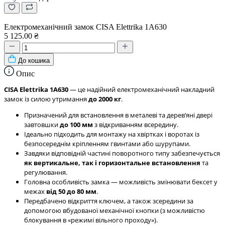
Електромеханічний замок CISA Elettrika 1A630
5 125.00 ₴
До кошика
Опис
CISA Elettrika 1А630
— це надійний електромеханічний накладний
замок із силою утримання
до 2000 кг
.
Призначений для встановлення в металеві та деревʼяні двері
завтовшки
до 100 мм
з відкриванням всередину.
Ідеально підходить для монтажу на хвіртках і воротах із
безпосереднім кріпленням гвинтами або шурупами.
Завдяки відповідній частині поворотного типу забезпечується
як вертикальне, так і горизонтальне встановлення
та
регулювання.
Головна особливість замка — можливість змінювати бексет у
межах
від 50 до 80 мм
.
Передбачено відкриття ключем, а також зсередини за
допомогою вбудованої механічної кнопки (з можливістю
блокування в «режимі вільного проходу»).