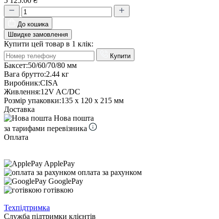
5 125.00 ₴
До кошика
Швидке замовлення
Купити цей товар в 1 клік:
Купити
Баксет:
50/60/70/80 мм
Вага брутто:
2.44 кг
Виробник:
CISA
Живлення:
12V AC/DC
Розмір упаковки:
135 x 120 x 215 мм
Доставка
Нова пошта
за тарифами перевізника
Оплата
ApplePay
оплата за рахунком
GooglePay
готівкою
Техпідтримка
Служба підтримки клієнтів