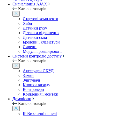
Сигналізація AJAX
Каталог товарів
Стартові комплекти
Хаби
Датчики руху
Датчики відчинення
Датчики скла
Брелоки і клавіатури
Сирени
Модулі і розширювачі
Системи контролю доступу
Каталог товарів
Аксесуари СКУД
Замки
Зчитувачі
Кнопки виходу
Контролери
Кріплення і монтаж
Домофони
Каталог товарів
IP Викличні панелі