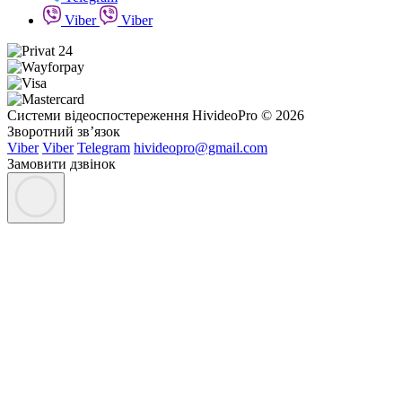
Viber
Viber
Системи відеоспостереження HivideoPro © 2026
Зворотний зв’язок
Viber
Viber
Telegram
hivideopro@gmail.com
Замовити дзвінок