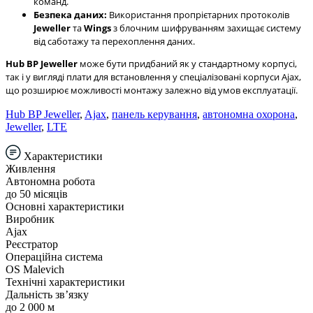
команд.
Безпека даних:
Використання пропрієтарних протоколів
Jeweller
та
Wings
з блочним шифруванням захищає систему
від саботажу та перехоплення даних.
Hub BP Jeweller
може бути придбаний як у стандартному корпусі,
так і у вигляді плати для встановлення у спеціалізовані корпуси Ajax,
що розширює можливості монтажу залежно від умов експлуатації.
Hub BP Jeweller
,
Ajax
,
панель керування
,
автономна охорона
,
Jeweller
,
LTE
Характеристики
Живлення
Автономна робота
до 50 місяців
Основні характеристики
Виробник
Ajax
Реєстратор
Операційна система
OS Malevich
Технічні характеристики
Дальність звʼязку
до 2 000 м