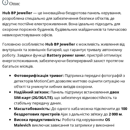
Опис
Hub BP Jeweller
— це інноваційна бездротова панель керування,
розроблена спеціально для забезпечення безпеки обʼєктів, де
відсутнє постійне електроживлення. Вона ідеально підходить для
охорони порожніх будинків, будівельних майданчиків та тимчасово
невикористовуваних офісів.
Головною особливістю
Hub BP Jeweller
є можливість живлення від
внутрішніх та зовнішніх батарей, що гарантує тривалу автономну
роботу. Завдяки функції
Battery power saver
, пристрій оптимізує
енергоспоживання, забезпечуючи безперервний захист протягом
багатьох місяців.
Фотоверифікація тривог:
Підтримка передачі фотографій з
детекторів MotionCam дозволяє миттєво оцінити ситуацію на
обʼєкті та уникнути хибних виїздів охорони.
Надійний звʼязок:
Панель підтримує встановлення
двох
SIM-карт (2G/3G/LTE)
, що забезпечує відмовостійкість та
стабільну передачу даних.
Масштабованість:
До одного хаба можна підключити до
100
бездротових пристроїв
Ajax з дальністю звʼязку до
2 000 м
.
Висока продуктивність:
Робота під керуванням
OS
Malevich
виключає зависання та затримки у виконанні