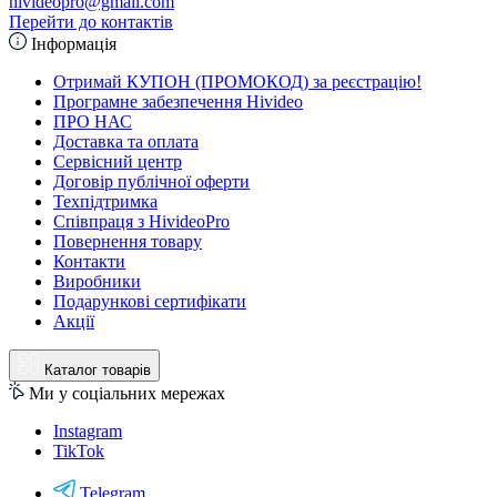
hivideopro@gmail.com
Перейти до контактів
Інформація
Отримай КУПОН (ПРОМОКОД) за реєстрацію!
Програмне забезпечення Hivideo
ПРО НАС
Доставка та оплата
Сервісний центр
Договір публічної оферти
Техпідтримка
Співпраця з HivideoPro
Повернення товару
Контакти
Виробники
Подарункові сертифікати
Акції
Каталог товарів
Ми у соціальних мережах
Instagram
TikTok
Telegram