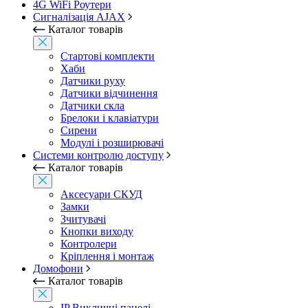
4G WiFi Роутери
Сигналізація AJAX
Каталог товарів
Стартові комплекти
Хаби
Датчики руху
Датчики відчинення
Датчики скла
Брелоки і клавіатури
Сирени
Модулі і розширювачі
Системи контролю доступу
Каталог товарів
Аксесуари СКУД
Замки
Зчитувачі
Кнопки виходу
Контролери
Кріплення і монтаж
Домофони
Каталог товарів
IP Викличні панелі