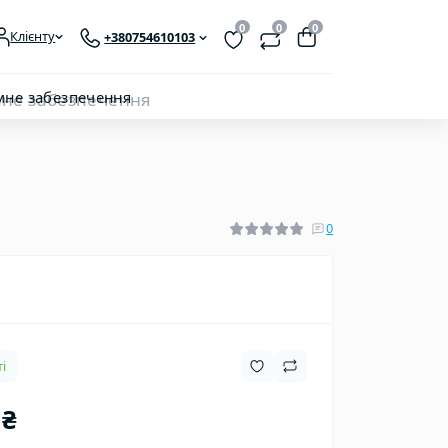
0
0
0
Клієнту
+380754610103
мне забезпечення
0
і
 ₴