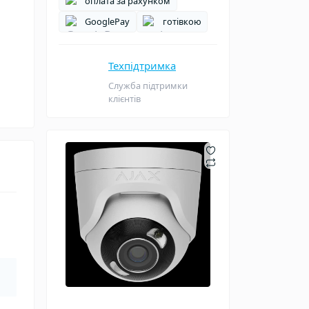
оплата за рахунком
GooglePay
готівкою
Техпідтримка
Служба підтримки
клієнтів