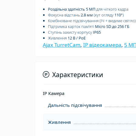
Роздільна здатність 5 МП
для чіткого кадра
Фокусна відстань
2.8 мм
(кут огляду
110°
)
Комбіноване підсвічування (ІЧ + видиме світло
Підтримка карток памʼяті
Micro SD до 256 ГБ
Ступінь захисту корпусу
IP65
Живлення
12 В / PoE
Ajax TurretCam
,
IP відеокамера
,
5 М
Характеристики
IP Камера
Дальність підсвічування
Живлення