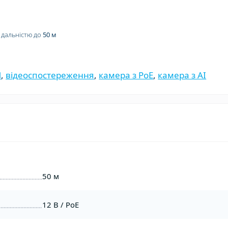
) дальністю до
50 м
П
,
відеоспостереження
,
камера з PoE
,
камера з AI
50 м
12 В / PoE