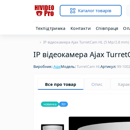
Каталог товарів
Техпідтримка
Контакти
Співпраця
Оп
IP відеокамера Ajax TurretCam HL (5 Mp/2.8 mm)
IP відеокамера Ajax Turre
Виробник:
Ajax
Модель:
TurretCam HL
Артикул:
99-100
Все про товар
Опис
Хара
новинка
Хіт