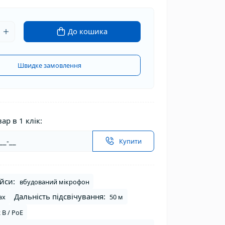
До кошика
Швидке замовлення
ар в 1 клік:
Купити
йси:
вбудований мікрофон
Дальність підсвічування:
ax
50 м
 В / PoE