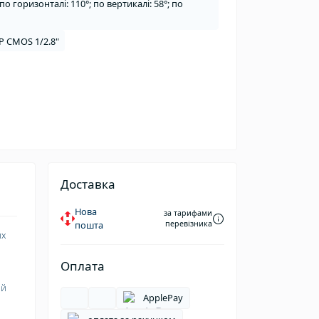
по горизонталі: 110°; по вертикалі: 58°; по
P CMOS 1/2.8"
Доставка
Нова
за тарифами
пошта
перевізника
их
Оплата
ий
ApplePay