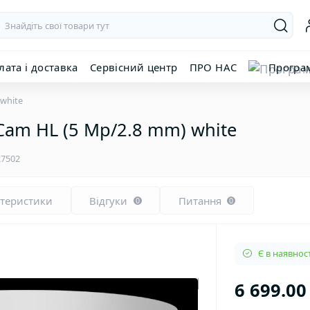
лата і доставка
Сервісний центр
ПРО НАС
Програ
 white
tCam HL (5 Mp/2.8 mm) white
27502
ктеристики
Відгуки
Питання
0
0
Є в наявност
6 699.00