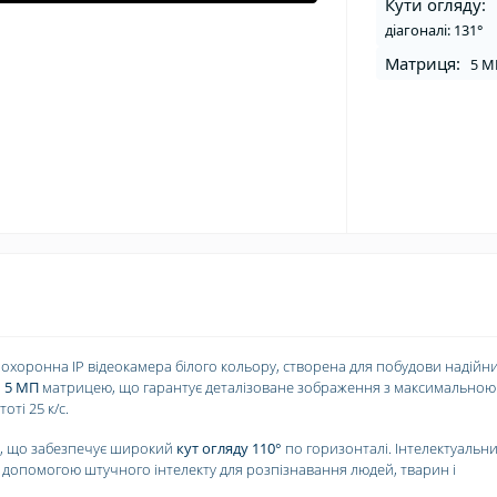
Кути огляду:
діагоналі: 131°
Матриця:
5 M
охоронна IP відеокамера білого кольору, створена для побудови надійн
й
5 МП
матрицею, що гарантує деталізоване зображення з максимальною
оті 25 к/с.
м
, що забезпечує широкий
кут огляду 110°
по горизонталі. Інтелектуальн
а допомогою штучного інтелекту для розпізнавання людей, тварин і