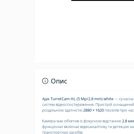
Опис
Ajax TurretCam HL (5 Mp/2.8 mm) white
— сучасна 
систем відеоспостереження. Пристрій оснащени
роздільною здатністю
2880 × 1620
пікселів при част
Камера має обʼєктив із фокусною відстанню
2.8 м
функціонал включає відеоаналітику та детекцію з
транспортних засобів.