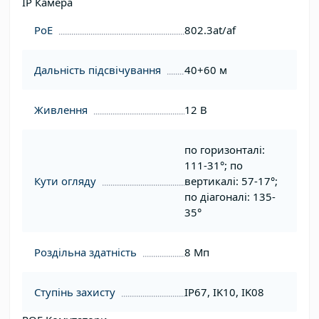
IP Камера
PoE
802.3at/af
Дальність підсвічування
40+60 м
Живлення
12 В
по горизонталі:
111-31°; по
Кути огляду
вертикалі: 57-17°;
по діагоналі: 135-
35°
Роздільна здатність
8 Мп
Ступінь захисту
IP67, IK10, IK08