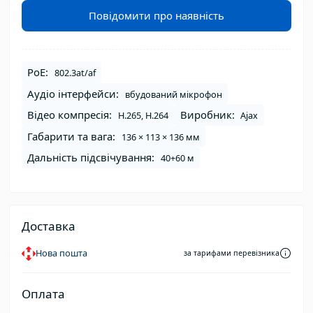
Повідомити про наявність
PoE:
802.3at/af
Аудіо інтерфейси:
вбудований мікрофон
Відео компресія:
Виробник:
H.265, H.264
Ajax
Габарити та вага:
136 × 113 × 136 мм
Дальність підсвічування:
40+60 м
Доставка
Нова пошта
за тарифами перевізника
Оплата