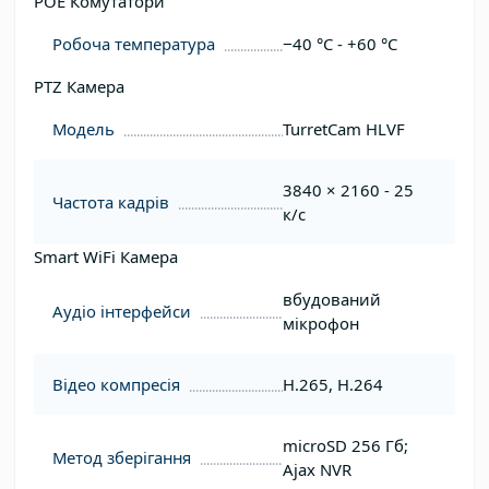
POE Комутатори
Робоча температура
−40 °C - +60 °C
PTZ Камера
Модель
TurretCam HLVF
3840 × 2160 - 25
Частота кадрів
к/с
Smart WiFi Камера
вбудований
Аудіо інтерфейси
мікрофон
Відео компресія
H.265, H.264
microSD 256 Гб;
Метод зберігання
Ajax NVR