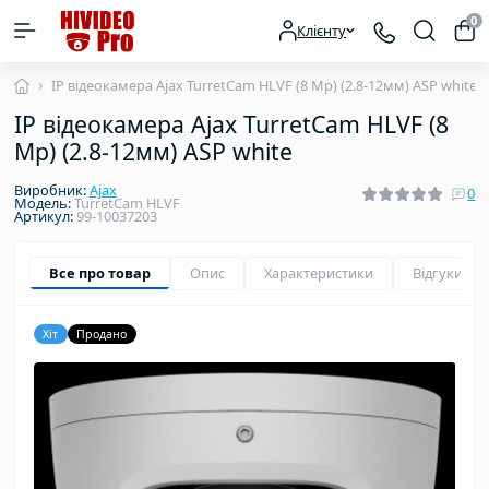
0
Клієнту
IP відеокамера Ajax TurretCam HLVF (8 Mp) (2.8-12мм) ASP white
IP відеокамера Ajax TurretCam HLVF (8
Mp) (2.8-12мм) ASP white
Виробник:
Ajax
0
Модель:
TurretCam HLVF
Артикул:
99-10037203
Все про товар
Опис
Характеристики
Відгуки
0
Хіт
Продано