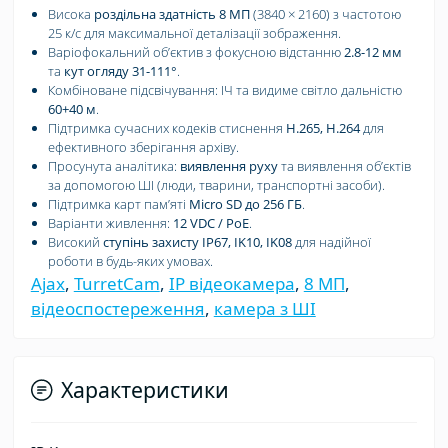
Висока
роздільна здатність 8 МП
(3840 × 2160) з частотою
25 к/с для максимальної деталізації зображення.
Варіофокальний обʼєктив з фокусною відстанню
2.8-12 мм
та
кут огляду 31-111°
.
Комбіноване підсвічування: ІЧ та видиме світло дальністю
60+40 м
.
Підтримка сучасних кодеків стиснення
H.265, H.264
для
ефективного зберігання архіву.
Просунута аналітика:
виявлення руху
та виявлення обʼєктів
за допомогою ШІ (люди, тварини, транспортні засоби).
Підтримка карт памʼяті
Micro SD до 256 ГБ
.
Варіанти живлення:
12 VDC / PoE
.
Високий
ступінь захисту IP67, IK10, IK08
для надійної
роботи в будь-яких умовах.
Ajax
,
TurretCam
,
IP відеокамера
,
8 МП
,
відеоспостереження
,
камера з ШІ
Характеристики