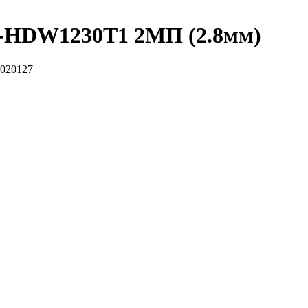
C-HDW1230T1 2MП (2.8мм)
0020127