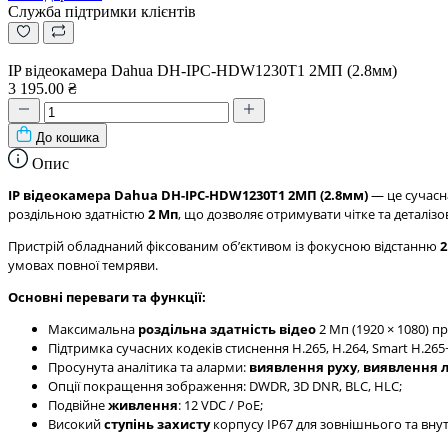
Служба підтримки клієнтів
IP відеокамера Dahua DH-IPC-HDW1230T1 2MП (2.8мм)
3 195.00 ₴
До кошика
Опис
IP відеокамера Dahua DH-IPC-HDW1230T1 2MП (2.8мм)
— це сучасн
роздільною здатністю
2 Мп
, що дозволяє отримувати чітке та деталіз
Пристрій обладнаний фіксованим обʼєктивом із фокусною відстанню
2
умовах повної темряви.
Основні переваги та функції:
Максимальна
роздільна здатність відео
2 Мп (1920 × 1080) пр
Підтримка сучасних кодеків стиснення H.265, H.264, Smart H.265+
Просунута аналітика та аларми:
виявлення руху
,
виявлення 
Опції покращення зображення: DWDR, 3D DNR, BLC, HLC;
Подвійне
живлення
: 12 VDC / PoE;
Високий
ступінь захисту
корпусу IP67 для зовнішнього та вн