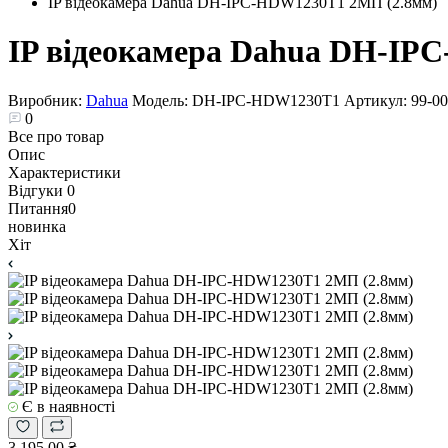
IP відеокамера Dahua DH-IPC-HDW1230T1 2MП (2.8мм)
IP відеокамера Dahua DH-IP
Виробник:
Dahua
Модель:
DH-IPC-HDW1230T1
Артикул:
99-0
0
Все про товар
Опис
Характеристики
Відгуки
0
Питання
0
новинка
Хіт
Є в наявності
3 195.00 ₴