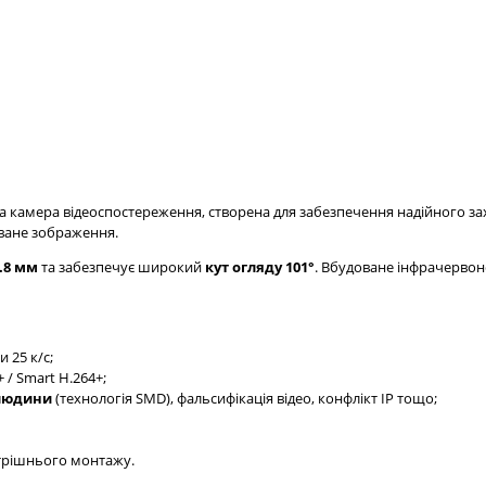
а камера відеоспостереження, створена для забезпечення надійного за
оване зображення.
.8 мм
та забезпечує широкий
кут огляду 101°
. Вбудоване інфрачервон
и 25 к/с;
 / Smart H.264+;
людини
(технологія SMD), фальсифікація відео, конфлікт IP тощо;
утрішнього монтажу.