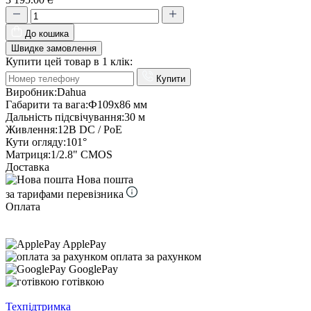
До кошика
Швидке замовлення
Купити цей товар в 1 клік:
Купити
Виробник:
Dahua
Габарити та вага:
Ф109х86 мм
Дальність підсвічування:
30 м
Живлення:
12В DC / PoE
Кути огляду:
101°
Матриця:
1/2.8" CMOS
Доставка
Нова пошта
за тарифами перевізника
Оплата
ApplePay
оплата за рахунком
GooglePay
готівкою
Техпідтримка