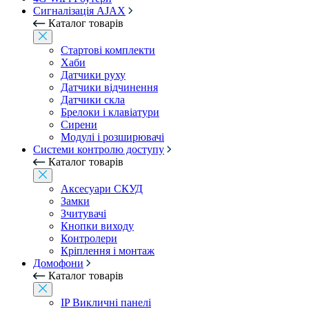
Сигналізація AJAX
Каталог товарів
Стартові комплекти
Хаби
Датчики руху
Датчики відчинення
Датчики скла
Брелоки і клавіатури
Сирени
Модулі і розширювачі
Системи контролю доступу
Каталог товарів
Аксесуари СКУД
Замки
Зчитувачі
Кнопки виходу
Контролери
Кріплення і монтаж
Домофони
Каталог товарів
IP Викличні панелі