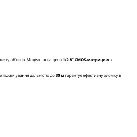
хисту обʼєктів. Модель оснащена
1/2.8" CMOS-матрицею
з
е підсвічування дальністю до
30 м
гарантує ефективну зйомку в