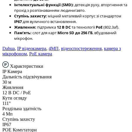
Інтелектуальні функції (SMD):
детекція руху, вторгнення та
прохід з розпізнаванням людини/авто.
Ступінь захисту:
міцний металевий корпус зі стандартом
IP67
для вуличного встановлення.
Живлення:
підтримка
12 В DC
та технології
PoE
(802.3af).
Памʼять:
слот для карт
Micro SD до 256 ГБ
, вбудований
мікрофон.
Dahua
,
IP відеокамера
,
4МП
,
відеоспостереження
,
камера з
мікрофоном
,
PoE камера
Характеристики
IP Камера
Дальність підсвічування
30 м
Живлення
12 В DC / PoE
Кути огляду
111°
Роздільна здатність
4 Мп
Ступінь захисту
IP67
POE Комутатори