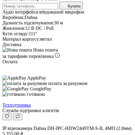
Купити
Аудіо інтерфейси:
вбудований мікрофон
Виробник:
Dahua
Дальність підсвічування:
30 м
Живлення:
12 В DC / PoE
Кути огляду:
111°
Матеріал корпусу:
метал
Доставка
Нова пошта
за тарифами перевізника
Оплата
ApplePay
оплата за рахунком
GooglePay
готівкою
Техпідтримка
Служба підтримки клієнтів
IP відеокамера Dahua DH-IPC-HDW2449TM-S-IL 4МП (2.8мм)
5 355.00 ₴