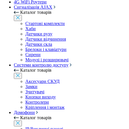
4G WiFi Роутери
Сигналізація AJAX
Каталог товарів
Стартові комплекти
Хаби
Датчики руху
Датчики відчинення
Датчики скла
Брелоки і клавіатури
Сирени
Модулі і розширювачі
Системи контролю доступу
Каталог товарів
Аксесуари СКУД
Замки
Зчитувачі
Кнопки виходу
Контролери
Кріплення і монтаж
Домофони
Каталог товарів
IP Викличні панелі