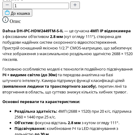
До кошика
Опис
Dahua DH-IPC-HDW2449TM-S-IL
— це сучасна
4МП IP відеокамера
з фіксованим обʼєктивом
2.8 мм
(кут огляду 111°), створена для
побудови надійних систем охоронного відеоспостереження.
Пристрій оснащений якісною 1/2.7" CMOS-матрицею, що забезпечує
чітке зображення з максимальною роздільною здатністю 2688 × 1520
пікселів.
Головною особливістю моделі є технологія подвійного підсвічування
ІЧ + видиме світло (до 30м)
та передова аналітика на базі
штучного інтелекту. Камера підтримує функції класифікації цілей
(
виявлення людини та транспортного засобу
), перетин лінії та
вторгнення в область, що суттєво знижує кількість хибних тривог.
Основні переваги та характеристики:
Роздільна здатність:
4МП (2688 × 1520) при 20 к/с, підтримка
2560 × 1440 при 25 к/с.
Обʼєктив:
фокусна відстань
2.8 мм
з кутом огляду 111°.
Підсвічування:
комбіноване ІЧ та LED підсвічування з
дальністю
до 30 м
.