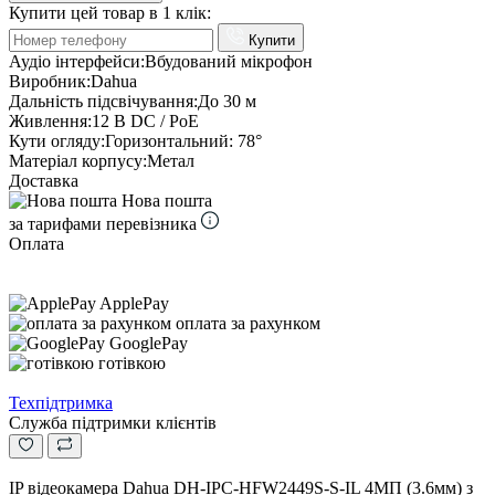
Купити цей товар в 1 клік:
Купити
Аудіо інтерфейси:
Вбудований мікрофон
Виробник:
Dahua
Дальність підсвічування:
До 30 м
Живлення:
12 В DC / PoE
Кути огляду:
Горизонтальний: 78°
Матеріал корпусу:
Метал
Доставка
Нова пошта
за тарифами перевізника
Оплата
ApplePay
оплата за рахунком
GooglePay
готівкою
Техпідтримка
Служба підтримки клієнтів
IP відеокамера Dahua DH-IPC-HFW2449S-S-IL 4МП (3.6мм) з