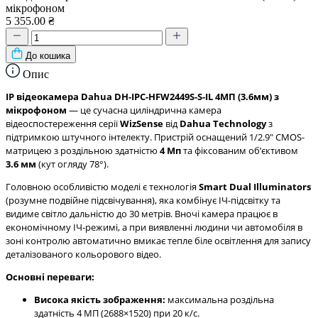
мікрофоном
5 355.00 ₴
До кошика
Опис
IP відеокамера Dahua DH-IPC-HFW2449S-S-IL 4МП (3.6мм) з
мікрофоном
— це сучасна циліндрична камера
відеоспостереження серії
WizSense
від
Dahua Technology
з
підтримкою штучного інтелекту. Пристрій оснащений 1/2.9" CMOS-
матрицею з роздільною здатністю
4 Мп
та фіксованим обʼєктивом
3.6 мм
(кут огляду 78°).
Головною особливістю моделі є технологія
Smart Dual Illuminators
(розумне подвійне підсвічування), яка комбінує ІЧ-підсвітку та
видиме світло дальністю до 30 метрів. Вночі камера працює в
економічному ІЧ-режимі, а при виявленні людини чи автомобіля в
зоні контролю автоматично вмикає тепле біле освітлення для запису
деталізованого кольорового відео.
Основні переваги:
Висока якість зображення:
максимальна роздільна
здатність 4 МП (2688×1520) при 20 к/с.