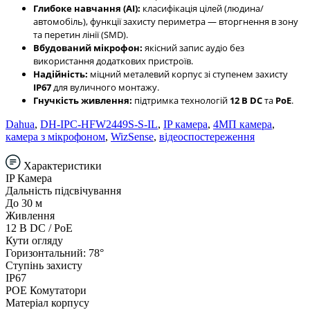
Глибоке навчання (AI):
класифікація цілей (людина/
автомобіль), функції захисту периметра — вторгнення в зону
та перетин лінії (SMD).
Вбудований мікрофон:
якісний запис аудіо без
використання додаткових пристроїв.
Надійність:
міцний металевий корпус зі ступенем захисту
IP67
для вуличного монтажу.
Гнучкість живлення:
підтримка технологій
12 В DC
та
PoE
.
Dahua
,
DH-IPC-HFW2449S-S-IL
,
IP камера
,
4МП камера
,
камера з мікрофоном
,
WizSense
,
відеоспостереження
Характеристики
IP Камера
Дальність підсвічування
До 30 м
Живлення
12 В DC / PoE
Кути огляду
Горизонтальний: 78°
Ступінь захисту
IP67
POE Комутатори
Матеріал корпусу