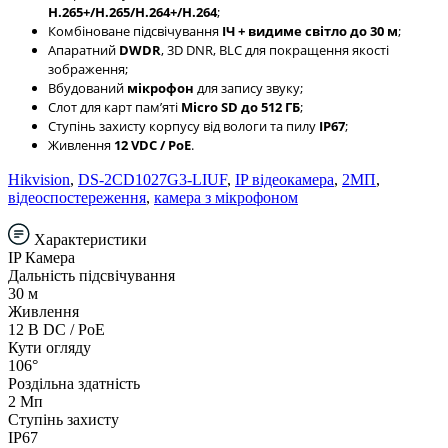
H.265+/H.265/H.264+/H.264
;
Комбіноване підсвічування
ІЧ + видиме світло до 30 м
;
Апаратний
DWDR
, 3D DNR, BLC для покращення якості
зображення;
Вбудований
мікрофон
для запису звуку;
Слот для карт памʼяті
Micro SD до 512 ГБ
;
Ступінь захисту корпусу від вологи та пилу
IP67
;
Живлення
12 VDC / PoE
.
Hikvision
,
DS-2CD1027G3-LIUF
,
IP відеокамера
,
2МП
,
відеоспостереження
,
камера з мікрофоном
Характеристики
IP Камера
Дальність підсвічування
30 м
Живлення
12 В DC / PoE
Кути огляду
106°
Роздільна здатність
2 Мп
Ступінь захисту
IP67