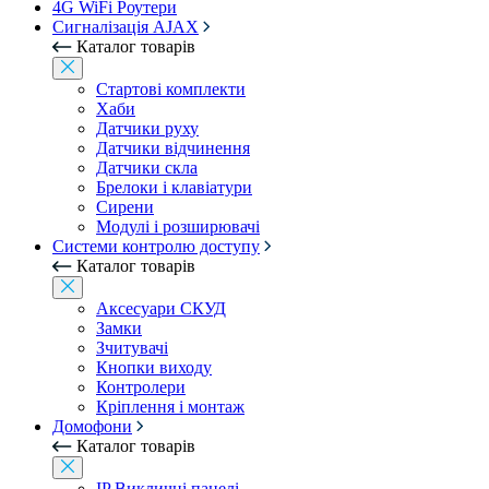
4G WiFi Роутери
Сигналізація AJAX
Каталог товарів
Стартові комплекти
Хаби
Датчики руху
Датчики відчинення
Датчики скла
Брелоки і клавіатури
Сирени
Модулі і розширювачі
Системи контролю доступу
Каталог товарів
Аксесуари СКУД
Замки
Зчитувачі
Кнопки виходу
Контролери
Кріплення і монтаж
Домофони
Каталог товарів
IP Викличні панелі