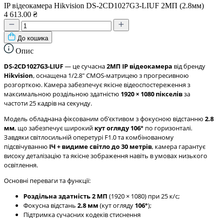
IP відеокамера Hikvision DS-2CD1027G3-LIUF 2МП (2.8мм)
4 613.00 ₴
До кошика
Опис
DS-2CD1027G3-LIUF
— це сучасна
2МП IP відеокамера
від бренду
Hikvision
, оснащена 1/2.8" CMOS-матрицею з прогресивною
розгорткою. Камера забезпечує якісне відеоспостереження з
максимальною роздільною здатністю
1920 × 1080 пікселів
за
частоти 25 кадрів на секунду.
Модель обладнана фіксованим обʼєктивом з фокусною відстанню
2.8
мм
, що забезпечує широкий
кут огляду 106°
по горизонталі.
Завдяки світлосильній оперетурі F1.0 та комбінованому
підсвічуванню
ІЧ + видиме світло до 30 метрів
, камера гарантує
високу деталізацію та якісне зображення навіть в умовах низького
освітлення.
Основні переваги та функції:
Роздільна здатність 2 МП
(1920 × 1080) при 25 к/с;
Фокусна відстань
2.8 мм
(кут огляду
106°
);
Підтримка сучасних кодеків стиснення