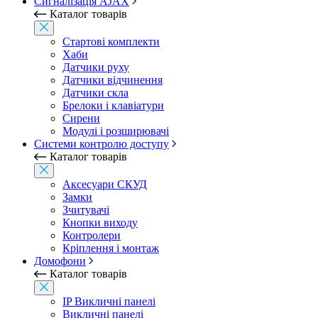
Сигналізація AJAX
Каталог товарів
Стартові комплекти
Хаби
Датчики руху
Датчики відчинення
Датчики скла
Брелоки і клавіатури
Сирени
Модулі і розширювачі
Системи контролю доступу
Каталог товарів
Аксесуари СКУД
Замки
Зчитувачі
Кнопки виходу
Контролери
Кріплення і монтаж
Домофони
Каталог товарів
IP Викличні панелі
Викличні панелі