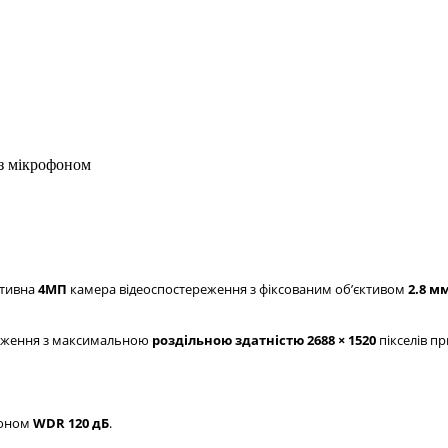
 з мікрофоном
ктивна
4МП
камера відеоспостереження з фіксованим обʼєктивом
2.8 м
раження з максимальною
роздільною здатністю 2688 × 1520
пікселів пр
зоном
WDR 120 дБ
.