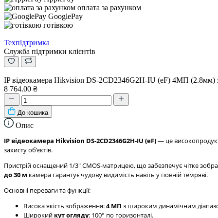
оплата за рахунком
GooglePay
готівкою
Техпідтримка
Служба підтримки клієнтів
IP відеокамера Hikvision DS-2CD2346G2H-IU (eF) 4МП (2.8мм)
8 764.00 ₴
До кошика
Опис
IP відеокамера Hikvision DS-2CD2346G2H-IU (eF)
— це високопроду
захисту обʼєктів.
Пристрій оснащений 1/3" CMOS-матрицею, що забезпечує чітке зоб
до 30 м
камера гарантує чудову видимість навіть у повній темряві.
Основні переваги та функції:
Висока якість зображення:
4 МП
з широким динамічним діапа
Широкий
кут огляду
: 100° по горизонталі.