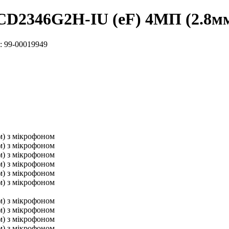
2CD2346G2H-IU (eF) 4МП (2.8м
:
99-00019949