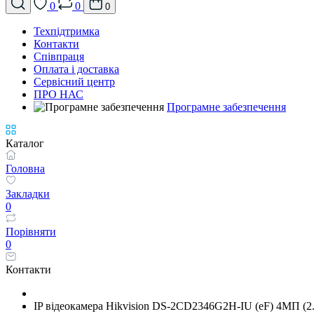
0
0
0
Техпідтримка
Контакти
Співпраця
Оплата і доставка
Сервісний центр
ПРО НАС
Програмне забезпечення
Каталог
Головна
Закладки
0
Порівняти
0
Контакти
IP відеокамера Hikvision DS-2CD2346G2H-IU (eF) 4МП (2