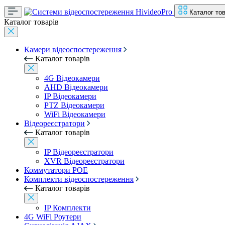
Каталог тов
Каталог товарів
Камери відеоспостереження
Каталог товарів
4G Відеокамери
AHD Відеокамери
IP Відеокамери
PTZ Відеокамери
WiFi Відеокамери
Відеореєстратори
Каталог товарів
IP Відеореєстратори
XVR Відеореєстратори
Коммутатори POE
Комплекти відеоспостереження
Каталог товарів
IP Комплекти
4G WiFi Роутери