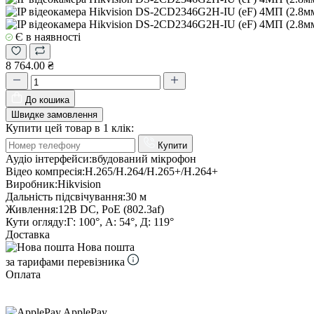
Є в наявності
8 764.00 ₴
До кошика
Швидке замовлення
Купити цей товар в 1 клік:
Купити
Аудіо інтерфейси:
вбудований мікрофон
Відео компресія:
H.265/H.264/H.265+/H.264+
Виробник:
Hikvision
Дальність підсвічування:
30 м
Живлення:
12В DC, PoE (802.3af)
Кути огляду:
Г: 100°, А: 54°, Д: 119°
Доставка
Нова пошта
за тарифами перевізника
Оплата
ApplePay