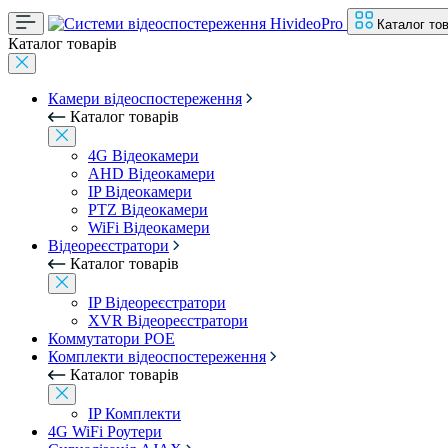
Каталог тов
Каталог товарів
Камери відеоспостереження
Каталог товарів
4G Відеокамери
AHD Відеокамери
IP Відеокамери
PTZ Відеокамери
WiFi Відеокамери
Відеореєстратори
Каталог товарів
IP Відеореєстратори
XVR Відеореєстратори
Коммутатори POE
Комплекти відеоспостереження
Каталог товарів
IP Комплекти
4G WiFi Роутери