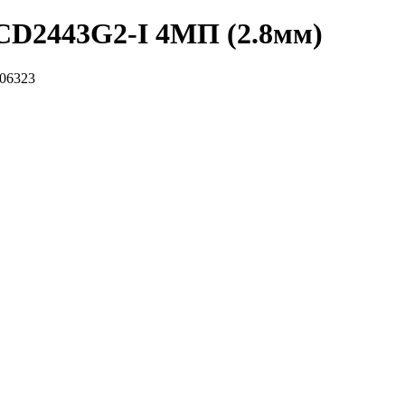
2CD2443G2-I 4МП (2.8мм)
006323