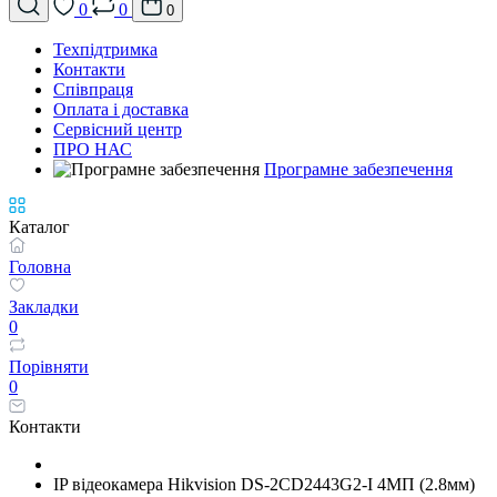
0
0
0
Техпідтримка
Контакти
Співпраця
Оплата і доставка
Сервісний центр
ПРО НАС
Програмне забезпечення
Каталог
Головна
Закладки
0
Порівняти
0
Контакти
IP відеокамера Hikvision DS-2CD2443G2-I 4МП (2.8мм)