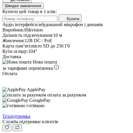
Швидке замовлення
Купити цей товар в 1 клік:
Купити
Аудіо інтерфейси:
вбудований мікрофон і динамік
Виробник:
Hikvision
Дальність підсвічування:
10 м
Живлення:
12В DC / PoE
Карта пам’яті:
micro SD до 256 Гб
Кути огляду:
104°
Доставка
Нова пошта
за тарифами перевізника
Оплата
ApplePay
оплата за рахунком
GooglePay
готівкою
Техпідтримка
Служба підтримки клієнтів