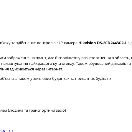
ʼязку та здійснення контролю є IP-камера
Hikvision DS-2CD2443G2-I
. Ц
и зображення на пульт, але й сповіщати у разі вторгнення в область, 
 налаштування найкращого кута огляду. Також вбудований динамік та м
ління здійснюється через Інтернет.
ʼєктів, а також у житлових будинках та приватних будівлях.
цілей (людина та транспортний засіб)
43G2-I