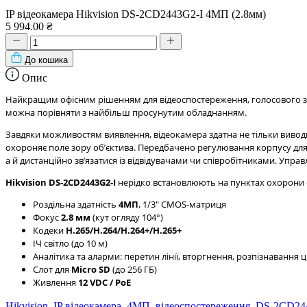
IP відеокамера Hikvision DS-2CD2443G2-I 4МП (2.8мм)
5 994.00 ₴
До кошика
Опис
Найкращим офісним рішенням для відеоспостереження, голосового зв
можна порівняти з найбільш просунутим обладнанням.
Завдяки можливостям виявлення, відеокамера здатна не тільки виводит
охороняє поле зору обʼєктива. Передбачено регулювання корпусу для
а й дистанційно звʼязатися із відвідувачами чи співробітниками. Управ
Hikvision DS-2CD2443G2-I
нерідко встановлюють на пунктах охорони об
Роздільна здатність
4МП
, 1/3" CMOS-матриця
Фокус
2.8 мм
(кут огляду 104°)
Кодеки
H.265/H.264/H.264+/H.265+
ІЧ світло (до 10 м)
Аналітика та аларми: перетин лінії, вторгнення, розпізнавання 
Слот для
Micro SD
(до 256 ГБ)
Живлення
12 VDC / PoE
Hikvision
,
IP відеокамера
,
4МП
,
відеоспостереження
,
DS-2CD24