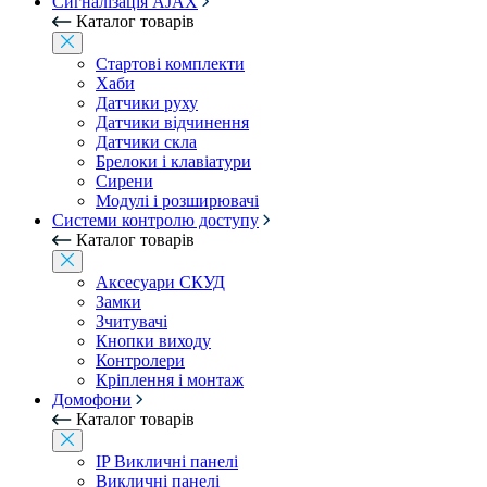
Сигналізація AJAX
Каталог товарів
Стартові комплекти
Хаби
Датчики руху
Датчики відчинення
Датчики скла
Брелоки і клавіатури
Сирени
Модулі і розширювачі
Системи контролю доступу
Каталог товарів
Аксесуари СКУД
Замки
Зчитувачі
Кнопки виходу
Контролери
Кріплення і монтаж
Домофони
Каталог товарів
IP Викличні панелі
Викличні панелі