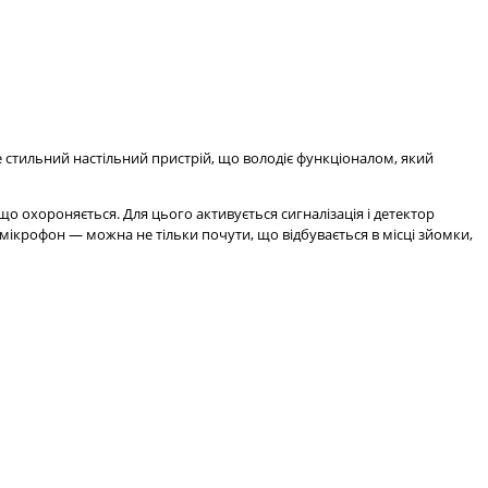
е стильний настільний пристрій, що володіє функціоналом, який
що охороняється. Для цього активується сигналізація і детектор
ікрофон — можна не тільки почути, що відбувається в місці зйомки,