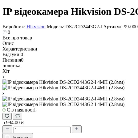
IP відеокамера Hikvision DS-
Виробник:
Hikvision
Модель:
DS-2CD2443G2-I
Артикул:
99-00
0
Все про товар
Опис
Характеристики
Відгуки
0
Питання
0
новинка
Хіт
Є в наявності
5 994.00 ₴
До кошика