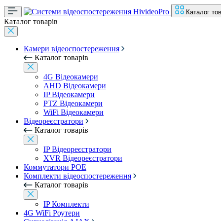
Каталог тов
Каталог товарів
Камери відеоспостереження
Каталог товарів
4G Відеокамери
AHD Відеокамери
IP Відеокамери
PTZ Відеокамери
WiFi Відеокамери
Відеореєстратори
Каталог товарів
IP Відеореєстратори
XVR Відеореєстратори
Коммутатори POE
Комплекти відеоспостереження
Каталог товарів
IP Комплекти
4G WiFi Роутери