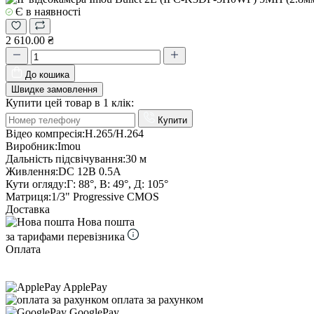
Є в наявності
2 610.00 ₴
До кошика
Швидке замовлення
Купити цей товар в 1 клік:
Купити
Відео компресія:
H.265/H.264
Виробник:
Imou
Дальність підсвічування:
30 м
Живлення:
DC 12В 0.5A
Кути огляду:
Г: 88°, В: 49°, Д: 105°
Матриця:
1/3" Progressive CMOS
Доставка
Нова пошта
за тарифами перевізника
Оплата
ApplePay
оплата за рахунком
GooglePay