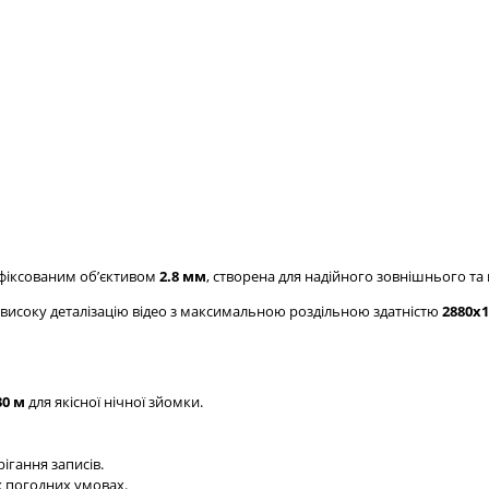
 фіксованим обʼєктивом
2.8 мм
, створена для надійного зовнішнього т
високу деталізацію відео з максимальною роздільною здатністю
2880x1
30 м
для якісної нічної зйомки.
ігання записів.
х погодних умовах.