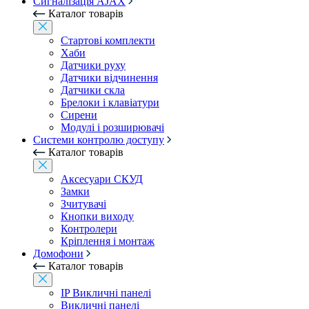
Сигналізація AJAX
Каталог товарів
Стартові комплекти
Хаби
Датчики руху
Датчики відчинення
Датчики скла
Брелоки і клавіатури
Сирени
Модулі і розширювачі
Системи контролю доступу
Каталог товарів
Аксесуари СКУД
Замки
Зчитувачі
Кнопки виходу
Контролери
Кріплення і монтаж
Домофони
Каталог товарів
IP Викличні панелі
Викличні панелі