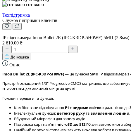
готівкою
Техпідтримка
Служба підтримки клієнтів
IP відеокамера Imou Bullet 2E (IPC-K3DP-5H0WF) 5МП (2.8мм)
2 610.00 ₴
До кошика
Опис
Imou Bullet 2E (IPC-K3DP-5H0WF)
— це сучасна
5МП
IP відеокамера з
Пристрій оснащений 1/3" Progressive CMOS матрицею, що забезпечує 
H.265/H.264
для економії місця на архіві.
Головні переваги та функції:
Комбіноване підсвічування
ІЧ + видиме світло
з дальністю до
Інтелектуальні функції:
детектор руху
та
виявлення людини
.
Вбудований мікрофон для запису аудіо.
Підтримка карт памʼяті
microSD до 512 Гб
для автономного збер
Надійний корпус зі ступенем захисту
IP67
для роботи в складни