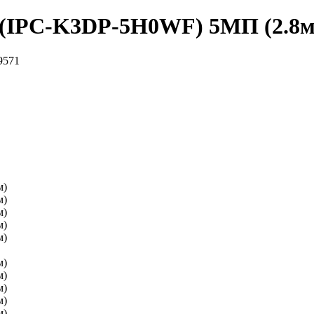
2E (IPC-K3DP-5H0WF) 5МП (2.8
9571