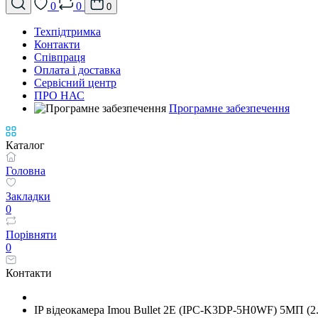
0
0
0
Техпідтримка
Контакти
Співпраця
Оплата і доставка
Сервісний центр
ПРО НАС
Програмне забезпечення
Каталог
Головна
Закладки
0
Порівняти
0
Контакти
IP відеокамера Imou Bullet 2E (IPC-K3DP-5H0WF) 5МП (2