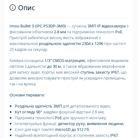
Опис
Imou Bullet 3 (IPC-PS3DP-3M0)
— сучасна
3МП IP відеокамера
з
фіксованим обʼєктивом
2.8 мм
та підтримкою технології
PoE
.
Пристрій забезпечує високу якість зображення з
максимальною
роздільною здатністю 2304 x 1296
при частоті
25 кадрів на секунду.
Камера оснащена
1/3" CMOS-матрицею
, ефективним видимим
світлом з дальністю
до 30 м
, а також вбудованим мікрофоном
для запису аудіо. Корпус має високий
ступінь захисту IP67
, що
дозволяє використовувати пристрій як усередині приміщень,
так і на вулиці.
Основні переваги:
Роздільна здатність 3МП
для деталізованого відео;
Кут огляду 96°
завдяки фокусній відстані 2.8 мм;
Підтримка технології
PoE
для зручності монтажу;
Інтелектуальні функції:
детектор руху
,
виявлення людини
;
Слот для карт памʼяті
microSD до 512 Гб
;
Надійний всепогодний корпус зі ступенем захисту
IP67
.