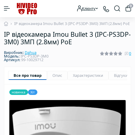
0
Клієнту
IP відеокамера Imou Bullet 3 (IPC-PS3DP-3M0) 3МП (2.8мм) PoE
IP відеокамера Imou Bullet 3 (IPC-PS3DP-
3M0) 3МП (2.8мм) PoE
Виробник:
Dahua
0
Модель:
IPC-PS3DP-3M0
Артикул:
99-10029712
Все про товар
Опис
Характеристики
Відгуки
0
новинка
Хіт