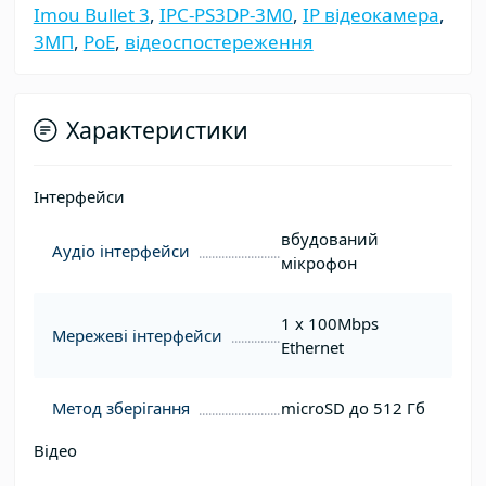
Imou Bullet 3
,
IPC-PS3DP-3M0
,
IP відеокамера
,
3МП
,
PoE
,
відеоспостереження
Характеристики
Інтерфейси
вбудований
Аудіо інтерфейси
мікрофон
1 x 100Mbps
Мережеві інтерфейси
Ethernet
Метод зберігання
microSD до 512 Гб
Відео