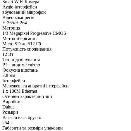
Smart WiFi Камера
Аудіо інтерфейси
вбудований мікрофон
Відео компресія
H.265/H.264
Матриця
1/3 Megapixel Progressive CMOS
Метод зберігання
Micro SD до 512 Гб
Потужність споживання
12 Вт
Тип підсвічування
ІЧ + видиме світло
Фокусна відстань
2.8 мм
Інтерфейси
Мережеві та апаратні інтерфейси
1 x 100М Ethernet
Основні характеристики
Виробник
Dahua
Розміри
Вага та вага брутто
254 г
Габарити та розміри упаковки