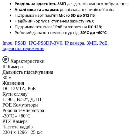
Роздільна здатність 3МП
для деталізованого зображення;
Аналітика та аларми
: розпізнавання типів обʼєктів;
Підтримка карт памʼяті
Micro SD до 512 ГБ
;
Надійний корпус зі ступенем захисту
IP67
;
Підтримка технології
PoE
та живлення
DC 12В
;
Робочий діапазон температур від
-30°C до +60°C
.
Imou
,
PS8D
,
IPC-PS8DP-3V0
,
IP камера
,
3МП
,
PoE
,
відеоспостереження
Характеристики
IP Камера
Дальність підсвічування
30 м
Живлення
DC 12V1A, PoE
Кути огляду
Г: 96°, В:52°, Д:111°
POE Комутатори
Робоча температура
-30°C - +60°C
PTZ Камера
Частота кадрів
2304 x 1296 - 25 к/с