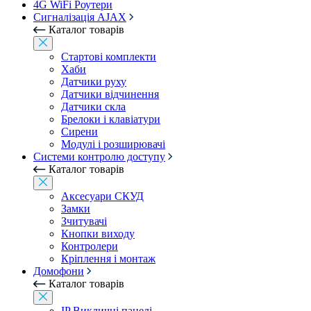
4G WiFi Роутери
Сигналізація AJAX
Каталог товарів
Стартові комплекти
Хаби
Датчики руху
Датчики відчинення
Датчики скла
Брелоки і клавіатури
Сирени
Модулі і розширювачі
Системи контролю доступу
Каталог товарів
Аксесуари СКУД
Замки
Зчитувачі
Кнопки виходу
Контролери
Кріплення і монтаж
Домофони
Каталог товарів
IP Викличні панелі