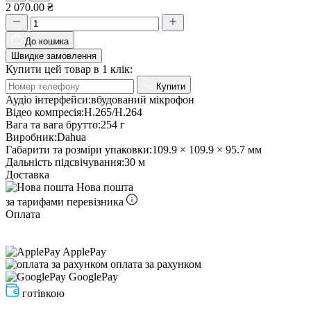
2 070.00 ₴
До кошика
Швидке замовлення
Купити цей товар в 1 клік:
Купити
Аудіо інтерфейси:
вбудований мікрофон
Відео компресія:
H.265/H.264
Вага та вага брутто:
254 г
Виробник:
Dahua
Габарити та розміри упаковки:
109.9 × 109.9 × 95.7 мм
Дальність підсвічування:
30 м
Доставка
Нова пошта
за тарифами перевізника
Оплата
ApplePay
оплата за рахунком
GooglePay
готівкою