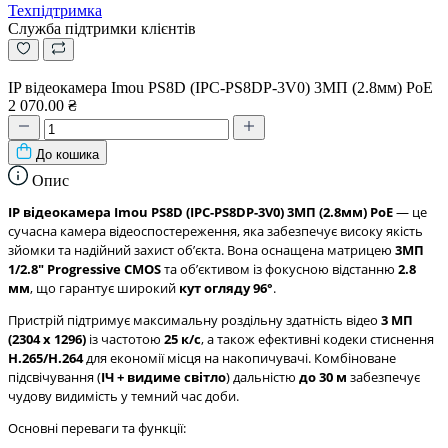
Техпідтримка
Служба підтримки клієнтів
IP відеокамера Imou PS8D (IPC-PS8DP-3V0) 3МП (2.8мм) PoE
2 070.00 ₴
До кошика
Опис
IP відеокамера Imou PS8D (IPC-PS8DP-3V0) 3МП (2.8мм) PoE
— це
сучасна камера відеоспостереження, яка забезпечує високу якість
зйомки та надійний захист обʼєкта. Вона оснащена матрицею
3МП
1/2.8" Progressive CMOS
та обʼєктивом із фокусною відстанню
2.8
мм
, що гарантує широкий
кут огляду 96°
.
Пристрій підтримує максимальну роздільну здатність відео
3 МП
(2304 х 1296)
із частотою
25 к/с
, а також ефективні кодеки стиснення
H.265/H.264
для економії місця на накопичувачі. Комбіноване
підсвічування (
ІЧ + видиме світло
) дальністю
до 30 м
забезпечує
чудову видимість у темний час доби.
Основні переваги та функції: