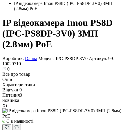
IP відеокамера Imou PS8D (IPC-PS8DP-3V0) 3МП
(2.8мм) PoE
IP відеокамера Imou PS8D
(IPC-PS8DP-3V0) 3МП
(2.8мм) PoE
Виробник:
Dahua
Модель:
IPC-PS8DP-3V0
Артикул:
99-
10029710
0
Все про товар
Опис
Характеристики
Відгуки
0
Питання
0
новинка
Хіт
Є в наявності