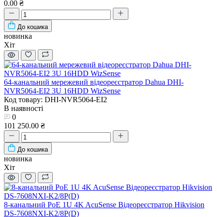
0.00 ₴
До кошика
новинка
Хіт
64-канальний мережевий відеореєстратор Dahua DHI-
NVR5064-EI2 3U 16HDD WizSense
Код товару: DHI-NVR5064-EI2
В наявності
0
101 250.00 ₴
До кошика
новинка
Хіт
8-канальний PoE 1U 4K AcuSense Відеореєстратор Hikvision
DS-7608NXI-K2/8P(D)