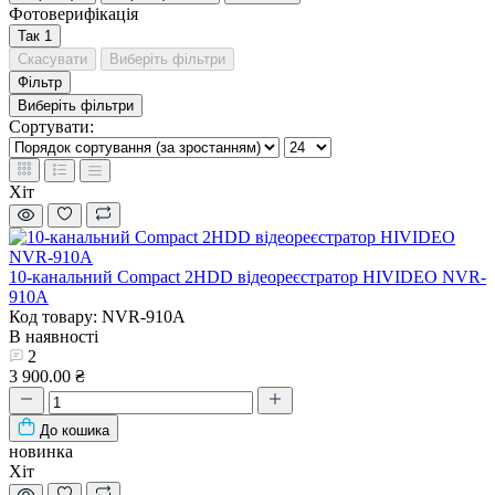
Фотоверифікація
Так
1
Скасувати
Виберіть фільтри
Фільтр
Виберіть фільтри
Сортувати:
Хіт
10-канальний Compact 2HDD відеореєстратор HIVIDEO NVR-
910A
Код товару: NVR-910A
В наявності
2
3 900.00 ₴
До кошика
новинка
Хіт