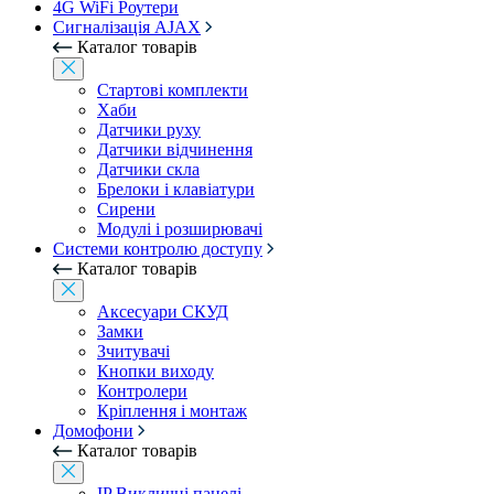
4G WiFi Роутери
Сигналізація AJAX
Каталог товарів
Стартові комплекти
Хаби
Датчики руху
Датчики відчинення
Датчики скла
Брелоки і клавіатури
Сирени
Модулі і розширювачі
Системи контролю доступу
Каталог товарів
Аксесуари СКУД
Замки
Зчитувачі
Кнопки виходу
Контролери
Кріплення і монтаж
Домофони
Каталог товарів
IP Викличні панелі