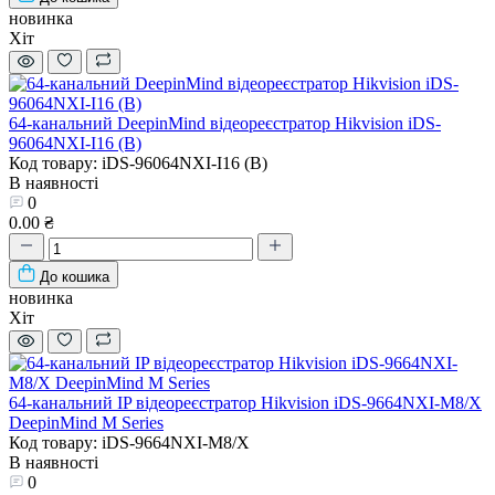
новинка
Хіт
64-канальний DeepinMind відеореєстратор Hikvision iDS-
96064NXI-I16 (B)
Код товару: iDS-96064NXI-I16 (B)
В наявності
0
0.00 ₴
До кошика
новинка
Хіт
64-канальний IP відеореєстратор Hikvision iDS-9664NXI-M8/X
DeepinMind M Series
Код товару: iDS-9664NXI-M8/X
В наявності
0