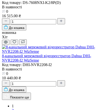
Код товару: DS-7608NXI-K2/8P(D)
В наявності
0
16 515.00 ₴
До кошика
новинка
Хіт
8-канальний мережевий відеореєстратор Dahua DHI-
NVR2208-I2 WizSense
Код товару: DHI-NVR2208-I2
В наявності
0
10 440.00 ₴
До кошика
Показати ще
1