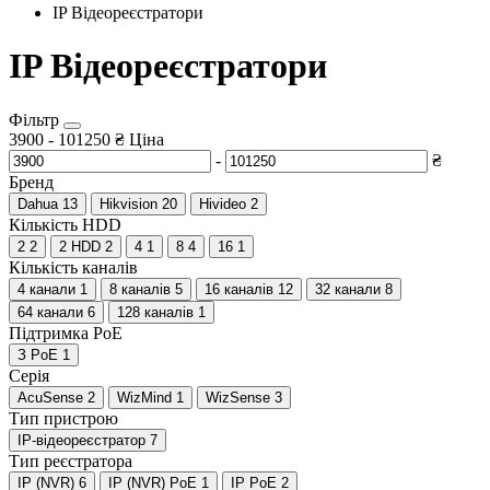
IP Відеореєстратори
IP Відеореєстратори
Фільтр
3900
-
101250
₴
Ціна
-
₴
Бренд
Dahua
13
Hikvision
20
Hivideo
2
Кількість HDD
2
2
2 HDD
2
4
1
8
4
16
1
Кількість каналів
4 канали
1
8 каналів
5
16 каналів
12
32 канали
8
64 канали
6
128 каналів
1
Підтримка PoE
З PoE
1
Серія
AcuSense
2
WizMind
1
WizSense
3
Тип пристрою
IP-відеореєстратор
7
Тип реєстратора
IP (NVR)
6
IP (NVR) PoE
1
IP PoE
2