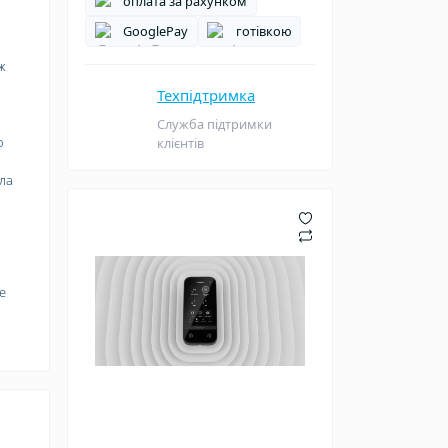
оплата за рахунком
GooglePay
готівкою
ож
Техпідтримка
Служба підтримки
о
клієнтів
ела
е