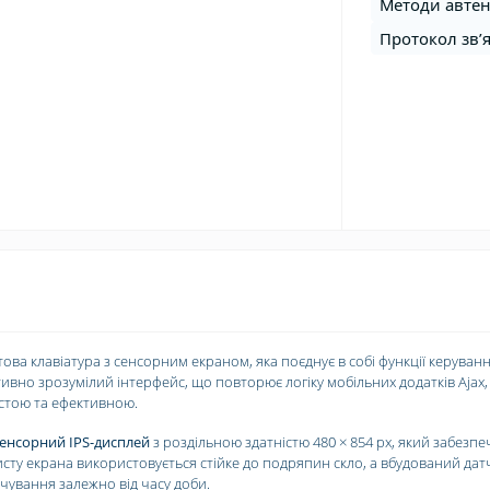
Методи автент
Протокол зв’я
ова клавіатура з сенсорним екраном, яка поєднує в собі функції керуван
тивно зрозумілий інтерфейс, що повторює логіку мобільних додатків Ajax,
стою та ефективною.
енсорний IPS-дисплей
з роздільною здатністю 480 × 854 px, який забезпе
исту екрана використовується стійке до подряпин скло, а вбудований дат
ічування залежно від часу доби.