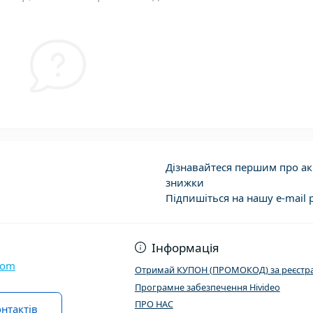
Дізнавайтеся першим про акц
знижки
Підпишіться на нашу e-mail 
Договір публічно
Інформація
com
Отримай КУПОН (ПРОМОКОД) за реєстра
Програмне забезпечення Hivideo
ПРО НАС
нтактів