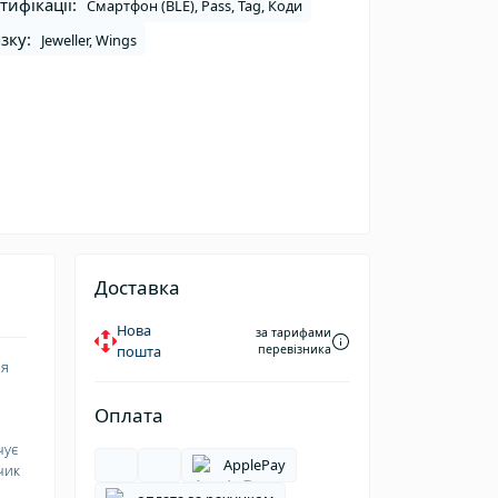
ифікації:
Смартфон (BLE), Pass, Tag, Коди
зку:
Jeweller, Wings
Доставка
Нова
за тарифами
пошта
перевізника
ня
Оплата
чує
ApplePay
чик