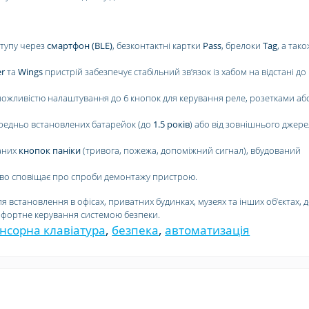
тупу через
смартфон (BLE)
, безконтактні картки
Pass
, брелоки
Tag
, а так
er
та
Wings
пристрій забезпечує стабільний звʼязок із хабом на відстані до
можливістю налаштування до 6 кнопок для керування реле, розетками аб
редньо встановлених батарейок (до
1.5 років
) або від зовнішнього джер
аних
кнопок паніки
(тривога, пожежа, допоміжний сигнал), вбудований
во сповіщає про спроби демонтажу пристрою.
я встановлення в офісах, приватних будинках, музеях та інших обʼєктах, д
мфортне керування системою безпеки.
нсорна клавіатура
,
безпека
,
автоматизація