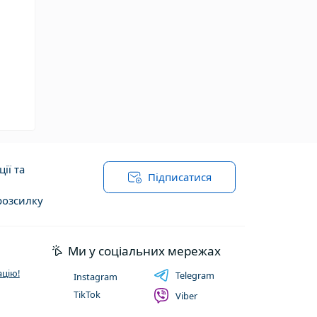
ії та
Підписатися
розсилку
ї оферти
Ми у соціальних мережах
цію!
Telegram
Instagram
TikTok
Viber