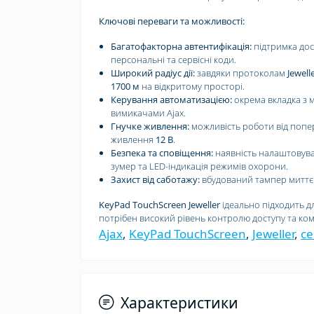
Ключові переваги та можливості:
Багатофакторна автентифікація:
підтримка дос
персональні та сервісні коди.
Широкий радіус дії:
завдяки протоколам
Jewell
1700 м
на відкритому просторі.
Керування автоматизацією:
окрема вкладка з 
вимикачами Ajax.
Гнучке живлення:
можливість роботи від попе
живлення
12 В
.
Безпека та сповіщення:
наявність налаштовув
зумер та LED-індикація режимів охорони.
Захист від саботажу:
вбудований тампер миттє
KeyPad TouchScreen Jeweller
ідеально підходить дл
потрібен високий рівень контролю доступу та ко
Ajax
,
KeyPad TouchScreen
,
Jeweller
,
се
Характеристики