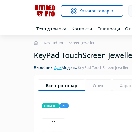
Каталог товарів
Техпідтримка
Контакти
Співпраця
Оп
KeyPad TouchScreen Jeweller
KeyPad TouchScreen Jewelle
Виробник:
Ajax
Модель:
KeyPad TouchScreen Jeweller
Все про товар
Опис
Хара
новинка
Хіт