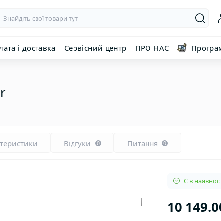
лата і доставка
Сервісний центр
ПРО НАС
Програ
r
ктеристики
Відгуки
Питання
0
0
Є в наявност
10 149.0