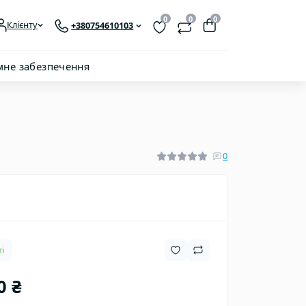
0
0
0
Клієнту
+380754610103
мне забезпечення
0
і
0 ₴