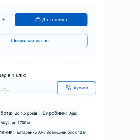
До кошика
Швидке замовлення
ар в 1 клік:
Купити
бота:
Виробник:
до 1.5 років
Ajax
язку:
до 1700 м
лення:
Батарейки AA / Зовнішній блок 12 В