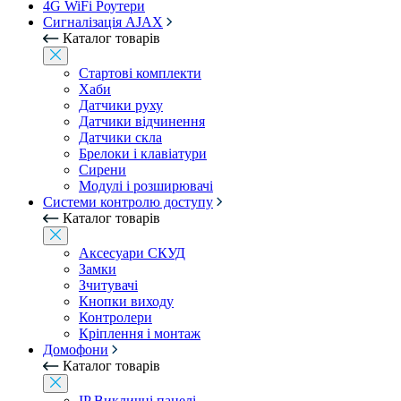
4G WiFi Роутери
Сигналізація AJAX
Каталог товарів
Стартові комплекти
Хаби
Датчики руху
Датчики відчинення
Датчики скла
Брелоки і клавіатури
Сирени
Модулі і розширювачі
Системи контролю доступу
Каталог товарів
Аксесуари СКУД
Замки
Зчитувачі
Кнопки виходу
Контролери
Кріплення і монтаж
Домофони
Каталог товарів
IP Викличні панелі