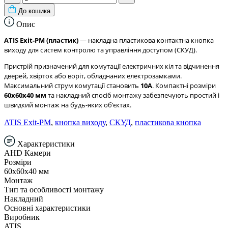
До кошика
Опис
ATIS Exit-PM (пластик)
— накладна пластикова контактна кнопка
виходу для систем контролю та управління доступом (СКУД).
Пристрій призначений для комутації електричних кіл та відчинення
дверей, хвірток або воріт, обладнаних електрозамками.
Максимальний струм комутації становить
10А
. Компактні розміри
60х60х40 мм
та накладний спосіб монтажу забезпечують простий і
швидкий монтаж на будь-яких обʼєктах.
ATIS Exit-PM
,
кнопка виходу
,
СКУД
,
пластикова кнопка
Характеристики
AHD Камери
Розміри
60x60x40 мм
Монтаж
Тип та особливості монтажу
Накладний
Основні характеристики
Виробник
ATIS