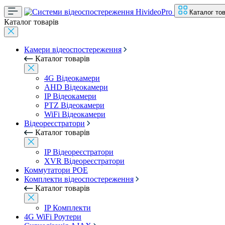
Каталог тов
Каталог товарів
Камери відеоспостереження
Каталог товарів
4G Відеокамери
AHD Відеокамери
IP Відеокамери
PTZ Відеокамери
WiFi Відеокамери
Відеореєстратори
Каталог товарів
IP Відеореєстратори
XVR Відеореєстратори
Коммутатори POE
Комплекти відеоспостереження
Каталог товарів
IP Комплекти
4G WiFi Роутери