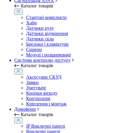
Сигналізація AJAX
Каталог товарів
Стартові комплекти
Хаби
Датчики руху
Датчики відчинення
Датчики скла
Брелоки і клавіатури
Сирени
Модулі і розширювачі
Системи контролю доступу
Каталог товарів
Аксесуари СКУД
Замки
Зчитувачі
Кнопки виходу
Контролери
Кріплення і монтаж
Домофони
Каталог товарів
IP Викличні панелі
Викличні панелі