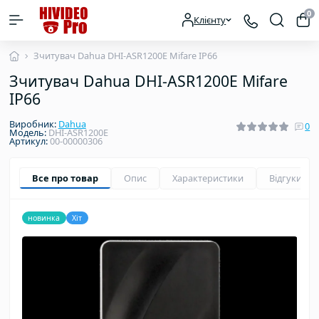
0
Клієнту
Зчитувач Dahua DHI-ASR1200E Mifare IP66
Зчитувач Dahua DHI-ASR1200E Mifare
IP66
Виробник:
Dahua
0
Модель:
DHI-ASR1200E
Артикул:
00-00000306
Все про товар
Опис
Характеристики
Відгуки
0
новинка
Хіт