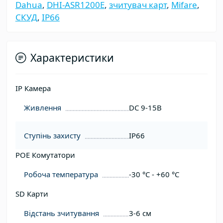
Dahua
,
DHI-ASR1200E
,
зчитувач карт
,
Mifare
,
СКУД
,
IP66
Характеристики
IP Камера
Живлення
DC 9-15В
Ступінь захисту
IP66
POE Комутатори
Робоча температура
-30 °С - +60 °С
SD Карти
Відстань зчитування
3-6 см