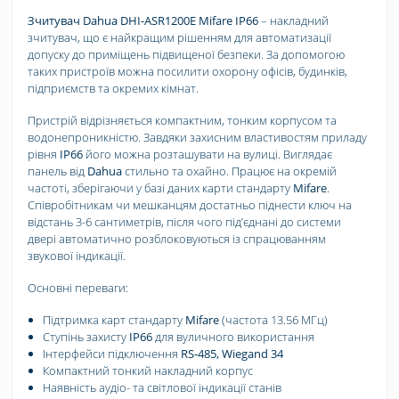
Зчитувач Dahua DHI-ASR1200E Mifare IP66
– накладний
зчитувач, що є найкращим рішенням для автоматизації
допуску до приміщень підвищеної безпеки. За допомогою
таких пристроїв можна посилити охорону офісів, будинків,
підприємств та окремих кімнат.
Пристрій відрізняється компактним, тонким корпусом та
водонепроникністю. Завдяки захисним властивостям приладу
рівня
IP66
його можна розташувати на вулиці. Виглядає
панель від
Dahua
стильно та охайно. Працює на окремій
частоті, зберігаючи у базі даних карти стандарту
Mifare
.
Співробітникам чи мешканцям достатньо піднести ключ на
відстань 3-6 сантиметрів, після чого підʼєднані до системи
двері автоматично розблоковуються із спрацюванням
звукової індикації.
Основні переваги:
Підтримка карт стандарту
Mifare
(частота 13.56 МГц)
Ступінь захисту
IP66
для вуличного використання
Інтерфейси підключення
RS-485, Wiegand 34
Компактний тонкий накладний корпус
Наявність аудіо- та світлової індикації станів