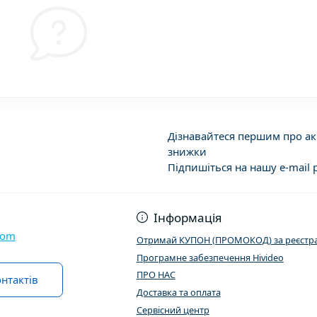
Дізнавайтеся першим про акц
знижки
Підпишіться на нашу e-mail 
Договір публічно
Інформація
com
Отримай КУПОН (ПРОМОКОД) за реєстра
Програмне забезпечення Hivideo
ПРО НАС
нтактів
Доставка та оплата
Сервісний центр