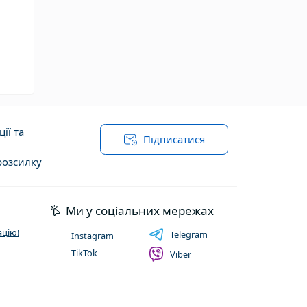
ії та
Підписатися
розсилку
ї оферти
Ми у соціальних мережах
цію!
Telegram
Instagram
TikTok
Viber