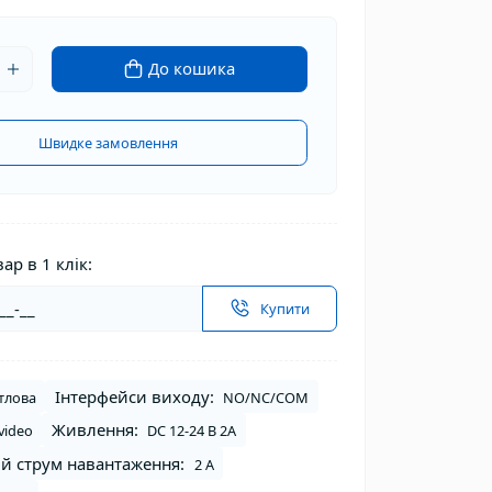
До кошика
Швидке замовлення
ар в 1 клік:
Купити
Інтерфейси виходу:
ітлова
NO/NC/COM
Живлення:
video
DC 12-24 В 2А
й струм навантаження:
2 А