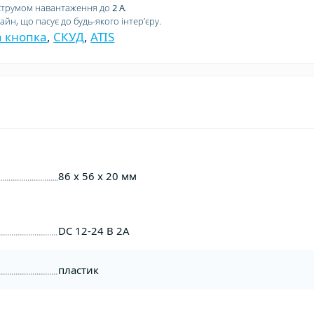
струмом навантаження до
2 А
.
йн, що пасує до будь-якого інтерʼєру.
а кнопка
,
СКУД
,
ATIS
86 х 56 х 20 мм
DC 12-24 В 2А
пластик