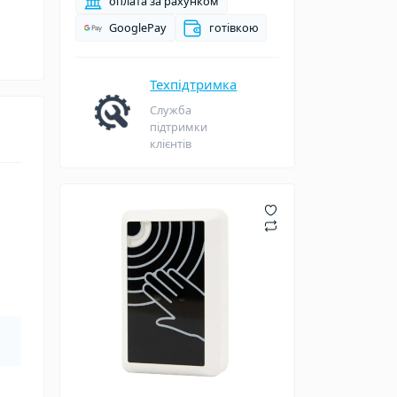
оплата за рахунком
GooglePay
готівкою
Техпідтримка
Служба
підтримки
клієнтів