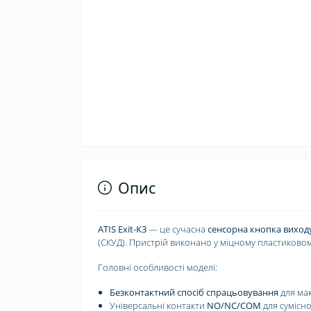
Опис
ATIS Exit-K3
— це сучасна
сенсорна кнопка виход
(СКУД). Пристрій виконано у міцному пластиково
Головні особливості моделі:
Безконтактний спосіб спрацьовування
для мак
Універсальні контакти
NO/NC/COM
для сумісно