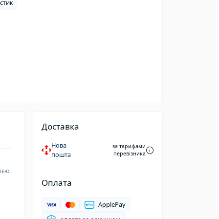
стик
Доставка
Нова
за тарифами
пошта
перевізника
ією.
Оплата
ApplePay