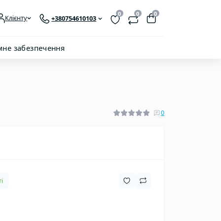
0
0
0
Клієнту
+380754610103
мне забезпечення
0
і