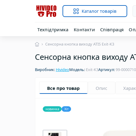
Каталог товарів
Техпідтримка
Контакти
Співпраця
Оп
Сенсорна кнопка виходу ATIS Exit-K3
Сенсорна кнопка виходу AT
Виробник:
Hivideo
Модель:
Exit-K3
Артикул:
99-000071
Все про товар
Опис
Хара
новинка
Хіт