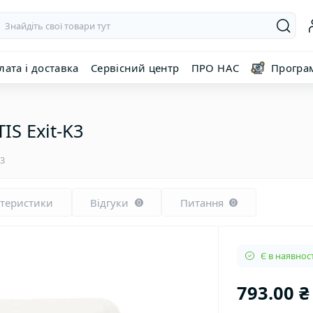
лата і доставка
Сервісний центр
ПРО НАС
Програ
IS Exit-K3
03
ктеристики
Відгуки
Питання
0
0
Є в наявност
793.00 ₴