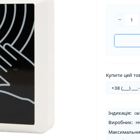
Купити цей тов
Індикація:
св
Виробник:
Hi
Максимальни