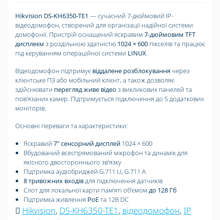
Hikvision DS-KH6350-TE1
— сучасний 7-дюймовий IP-
відеодомофон, створений для організації надійної системи
домофонії. Пристрій оснащений яскравим
7-дюймовим TFT
дисплеєм
з роздільною здатністю
1024 × 600
пікселів та працює
під керуванням операційної системи
LINUX
.
Відеодомофон підтримує
віддалене розблокування
через
клієнтське ПЗ або мобільний клієнт, а також дозволяє
здійснювати
перегляд живе відео
з викликових панелей та
повʼязаних камер. Підтримується підключення до 5 додаткових
моніторів.
Основні переваги та характеристики:
Яскравий
7" сенсорний дисплей
1024 × 600
Вбудований всеспрямований мікрофон та динамік для
якісного двостороннього звʼязку
Підтримка аудіобриджей G.711 U, G.711 A
8 тривожних входів
для підключення датчиків
Слот для локальної карти памʼяті обʼємом
до 128 Гб
Підтримка живлення
PoE
та 12В DC
Hikvision
,
DS-KH6350-TE1
,
відеодомофон
,
IP