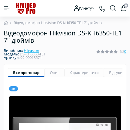
0
Клієнту
Відеодомофон Hikvision DS-KH6350-TE1 7" дюймів
Відеодомофон Hikvision DS-KH6350-TE1
7" дюймів
Виробник:
Hikvision
0
Модель:
DS-KH6350-TE1
Артикул:
99-00013571
Все про товар
Опис
Характеристики
Відгуки
0
Хіт