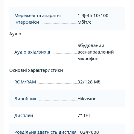
Мережеві та апаратні
1 RJ-45 10/100
інтерфейси
Мбіт/с
Аудіо
вбудований
Аудіо вхід/вихід
всенаправлений
мікрофон
Основні характеристики
ROM/RAM
32/128 Мб
Виробник
Hikvision
Дисплей
7" TFT
Роздільна здатність дисплея
1024×600