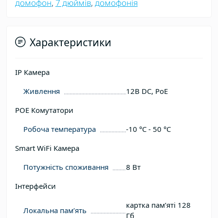
домофон
,
7 дюймів
,
домофонія
Характеристики
IP Камера
Живлення
12В DC, PoE
POE Комутатори
Робоча температура
-10 °C - 50 °C
Smart WiFi Камера
Потужність споживання
8 Вт
Інтерфейси
картка памʼяті 128
Локальна пам’ять
Гб