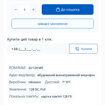
До кошика
Швидке замовлення
Купити цей товар в 1 клік:
Купити
ROM/RAM:
32/128 Мб
Аудіо вхід/вихід:
вбудований всенаправлений мікрофон
Виробник:
Дисплей:
Hikvision
7" TFT
Живлення:
12В DC, PoE
Локальна пам’ять:
картка памʼяті 128 Гб