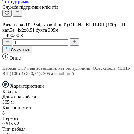
Техпідтримка
Служба підтримки клієнтів
Вита пара (UTP мідь зовнішній) OK-Net КПП-ВП (100) UTP
кат.5е, 4х2х0.51 бухта 305м
5 490.00 ₴
До кошика
Опис
Кабель UTP мідь зовнішній, кат.5е, вуличний, Одескабель, (КПП-
ВП (100) 4х2х0,51), 305м зовнішній
Характеристики
Кабель
Довжина кабеля
305 м
Кількість жил
8
Переріз
0.51мм2
Тип кабеля