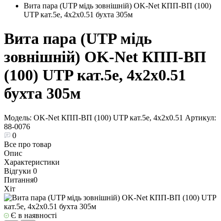
Вита пара (UTP мідь зовнішній) OK-Net КПП-ВП (100)
UTP кат.5е, 4х2х0.51 бухта 305м
Вита пара (UTP мідь
зовнішній) OK-Net КПП-ВП
(100) UTP кат.5е, 4х2х0.51
бухта 305м
Модель:
OK-Net КПП-ВП (100) UTP кат.5е, 4х2х0.51
Артикул:
88-0076
0
Все про товар
Опис
Характеристики
Відгуки
0
Питання
0
Хіт
Є в наявності