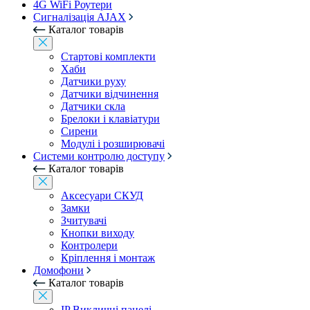
4G WiFi Роутери
Сигналізація AJAX
Каталог товарів
Стартові комплекти
Хаби
Датчики руху
Датчики відчинення
Датчики скла
Брелоки і клавіатури
Сирени
Модулі і розширювачі
Системи контролю доступу
Каталог товарів
Аксесуари СКУД
Замки
Зчитувачі
Кнопки виходу
Контролери
Кріплення і монтаж
Домофони
Каталог товарів
IP Викличні панелі