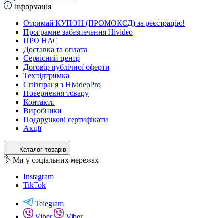
Інформація
Отримай КУПОН (ПРОМОКОД) за реєстрацію!
Програмне забезпечення Hivideo
ПРО НАС
Доставка та оплата
Сервісний центр
Договір публічної оферти
Техпідтримка
Співпраця з HivideoPro
Повернення товару
Контакти
Виробники
Подарункові сертифікати
Акції
Каталог товарів
Ми у соціальних мережах
Instagram
TikTok
Telegram
Viber
Viber