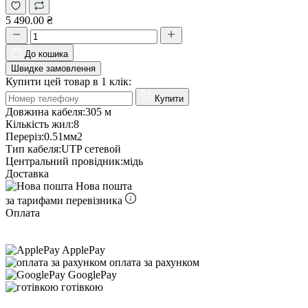
5 490.00 ₴
До кошика
Швидке замовлення
Купити цей товар в 1 клік:
Купити
Довжина кабеля:
305 м
Кількість жил:
8
Переріз:
0.51мм2
Тип кабеля:
UTP cетевой
Центральний провідник:
мідь
Доставка
Нова пошта
за тарифами перевізника
Оплата
ApplePay
оплата за рахунком
GooglePay
готівкою