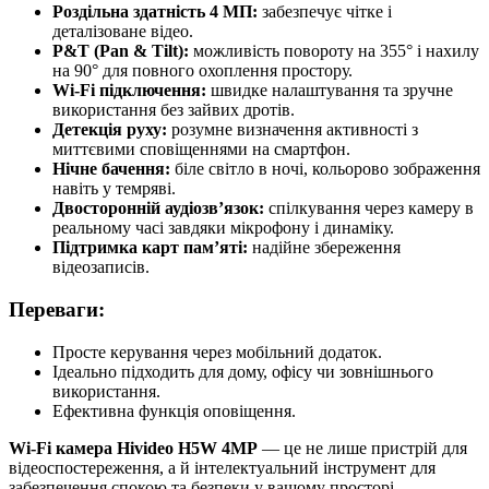
Роздільна здатність 4 МП:
забезпечує чітке і
деталізоване відео.
P&T (Pan & Tilt):
можливість повороту на 355° і нахилу
на 90° для повного охоплення простору.
Wi-Fi підключення:
швидке налаштування та зручне
використання без зайвих дротів.
Детекція руху:
розумне визначення активності з
миттєвими сповіщеннями на смартфон.
Нічне бачення:
біле світло в ночі, кольорово зображення
навіть у темряві.
Двосторонній аудіозв’язок:
спілкування через камеру в
реальному часі завдяки мікрофону і динаміку.
Підтримка карт пам’яті:
надійне збереження
відеозаписів.
Переваги:
Просте керування через мобільний додаток.
Ідеально підходить для дому, офісу чи зовнішнього
використання.
Ефективна функція оповіщення.
Wi-Fi камера Hivideo H5W 4MP
— це не лише пристрій для
відеоспостереження, а й інтелектуальний інструмент для
забезпечення спокою та безпеки у вашому просторі.