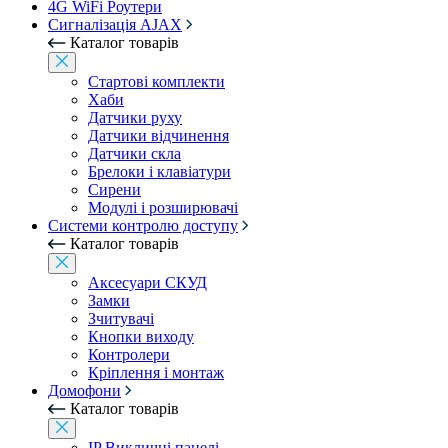
4G WiFi Роутери
Сигналізація AJAX
Каталог товарів
Стартові комплекти
Хаби
Датчики руху
Датчики відчинення
Датчики скла
Брелоки і клавіатури
Сирени
Модулі і розширювачі
Системи контролю доступу
Каталог товарів
Аксесуари СКУД
Замки
Зчитувачі
Кнопки виходу
Контролери
Кріплення і монтаж
Домофони
Каталог товарів
IP Викличні панелі