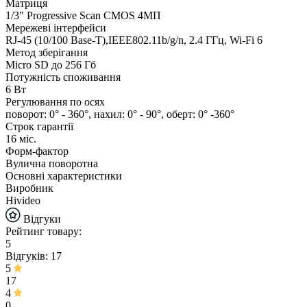
Матриця
1/3" Progressive Scan CMOS 4МП
Мережеві інтерфейси
RJ-45 (10/100 Base-T),IEEE802.11b/g/n, 2.4 ГГц, Wi-Fi 6
Метод зберігання
Micro SD до 256 Гб
Потужність споживання
6 Вт
Регулювання по осях
поворот: 0° - 360°, нахил: 0° - 90°, оберт: 0° -360°
Строк гарантії
16 міс.
Форм-фактор
Вулична поворотна
Основні характеристики
Виробник
Hivideo
Відгуки
Рейтинг товару:
5
Відгуків: 17
5
17
4
0