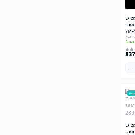
Еле
замо
YM-
Код т
В ная
837
нов
Еле
зам