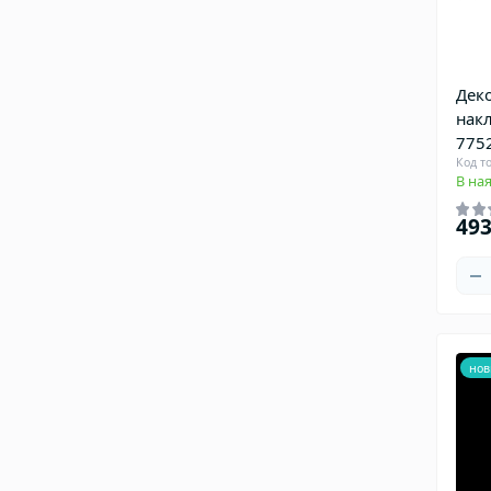
Дек
накл
7752
Код то
В ная
493
нов