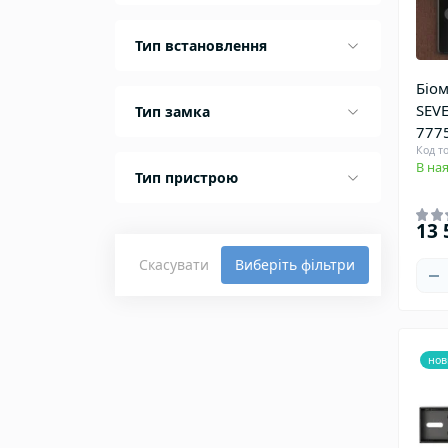
Тип встановлення
Біо
SEVE
Тип замка
7775
Код то
В ная
Тип пристрою
13 
Скасувати
Виберіть фільтри
нов