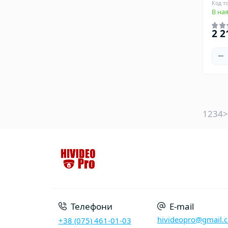
Код т
В ная
2 2
1
2
3
4
>
Телефони
E-mail
hivideopro@gmail.
+38 (075) 461-01-03