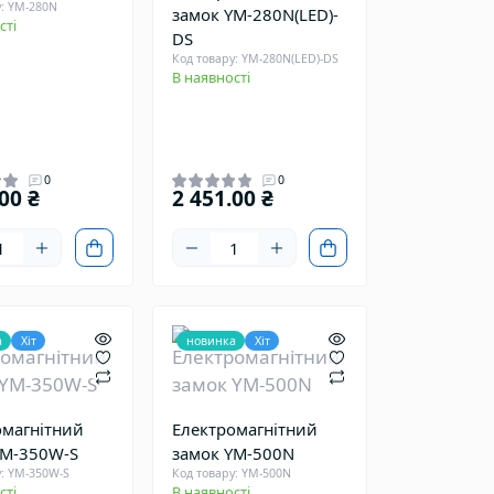
у: YM-280N
замок YM-280N(LED)-
сті
DS
Код товару: YM-280N(LED)-DS
В наявності
0
0
00 ₴
2 451.00 ₴
а
Хіт
новинка
Хіт
омагнітний
Електромагнітний
YM-350W-S
замок YM-500N
у: YM-350W-S
Код товару: YM-500N
сті
В наявності