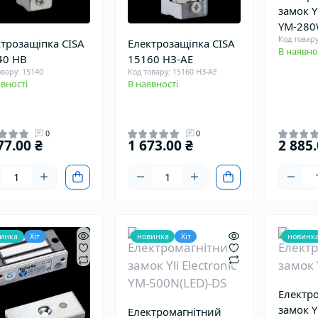
замок Yl
YM-280
Код товар
трозащіпка CISA
Електрозащіпка CISA
В наявно
40 НВ
15160 НЗ-АЕ
овару: 15140
Код товару: 15160 НЗ-АЕ
вності
В наявності
0
0
77.00 ₴
1 673.00 ₴
2 885.
инка
Хіт
новинка
Хіт
новинк
Електр
замок 
Електромагнітний