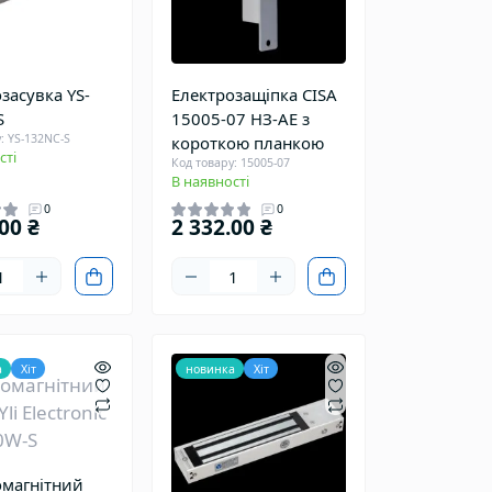
засувка YS-
Електрозащіпка CISA
S
15005-07 НЗ-AЕ з
: YS-132NC-S
короткою планкою
сті
Код товару: 15005-07
В наявності
0
0
00 ₴
2 332.00 ₴
а
Хіт
новинка
Хіт
омагнітний