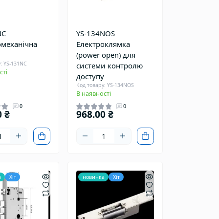
NC
YS-134NOS
омеханічна
Електроклямка
(power open) для
: YS-131NC
системи контролю
сті
доступу
Код товару: YS-134NOS
В наявності
0
0
0 ₴
968.00 ₴
а
Хіт
новинка
Хіт