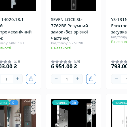
 14020.18.1
SEVEN LOCK SL-
YS-131
ий
7762BF Розумний
Електр
ктромеханічний
замок (без врізної
засувка
Код товару
ок
частини)
В наявно
вару: 14020.18.1
Код товару: SL-7762BF
вності
В наявності
0
0
03.00 ₴
6 951.00 ₴
793.0
инка
Хіт
новинка
Хіт
новинк