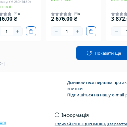
овару: YM-280NT(LED)
вності
0
0
16.00 ₴
2 676.00 ₴
3 872.
Показати ще
>|
Дізнавайтеся першим про акц
знижки
Підпишіться на нашу e-mail 
Договір публічно
Інформація
com
Отримай КУПОН (ПРОМОКОД) за реєстра