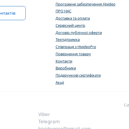
Програмне забезпечення Hivideo
ПРО НАС
нтактів
Доставка та оплата
Сервісний центр
Договір публічної оферти
Техпідтримка
Співпраця з HivideoPro
Повернення товару
Контакти
Виробники
Подарункові сертифікати
Акції
Си
Viber
Telegram
hivideopro@gmail.com