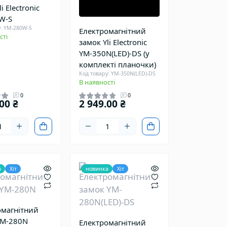
i Electronic
W-S
у: YM-280W-S
Електромагнітний
сті
замок Yli Electronic
YM-350N(LED)-DS (у
комплекті планочки)
Код товару: YM-350N(LED)-DS
В наявності
0
0
00 ₴
2 949.00 ₴
а
Хіт
новинка
Хіт
омагнітний
YM-280N
Електромагнітний