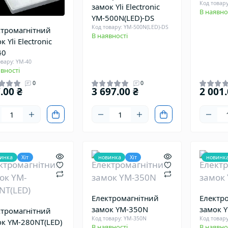
Код товар
замок Yli Electronic
В наявно
YM-500N(LED)-DS
Код товару: YM-500N(LED)-DS
ктромагнітний
В наявності
к Yli Electronic
40
овару: YM-40
вності
0
0
.00 ₴
3 697.00 ₴
2 001.
инка
Хіт
новинка
Хіт
новинк
Електромагнітний
Електр
замок YM-350N
замок 
ктромагнітний
Код товару: YM-350N
Код товар
ок YM-280NT(LED)
В наявності
В наявно