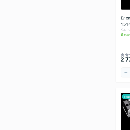
Елек
151
Код т
В ная
2 7
нов