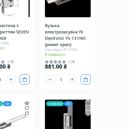
частина з
Вузька
криттям SEVEN
електрозасувка Yli
068
Electronic YS-131NO
: 6068
(power open)
сті
Код товару: YS-131NO
В наявності
0
0
00 ₴
881.00 ₴
а
Хіт
новинка
Хіт