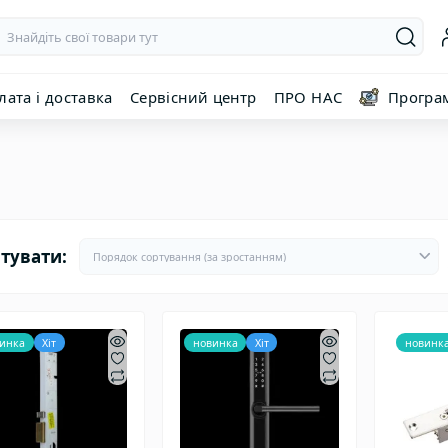
лата і доставка
Сервісний центр
ПРО НАС
Програ
тувати:
инка
Хіт
новинка
Хіт
новинк