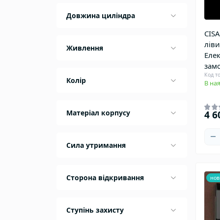
Довжина циліндра
CISA
лів
Живлення
Еле
зам
Код то
Колір
В ная
Матеріал корпусу
4 6
Сила утримання
Сторона відкривання
нов
Ступінь захисту