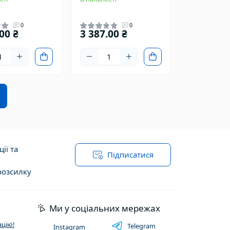
0
0
00 ₴
3 387.00 ₴
ії та
Підписатися
розсилку
ї оферти
Ми у соціальних мережах
цію!
Telegram
Instagram