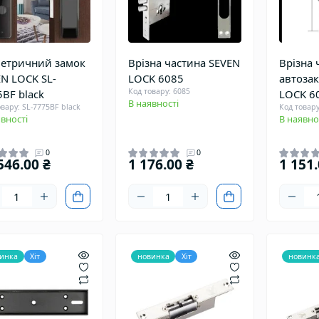
метричний замок
Врізна частина SEVEN
Врізна 
N LOCK SL-
LOCK 6085
автоза
Код товару: 6085
BF black
LOCK 6
В наявності
вару: SL-7775BF black
Код товару
вності
В наявно
0
0
546.00 ₴
1 176.00 ₴
1 151.
инка
Хіт
новинка
Хіт
новинк