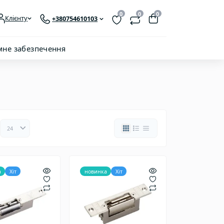
0
0
0
Клієнту
+380754610103
мне забезпечення
а
Хіт
новинка
Хіт