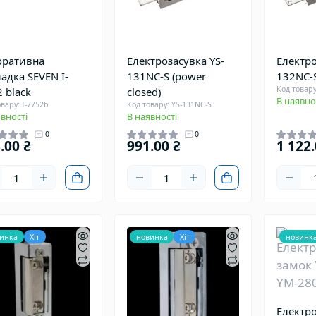
оративна
Електрозасувка YS-
Електро
адка SEVEN I-
131NC-S (power
132NC-
Код товару
 black
closed)
В наявно
вару: I-7752b
Код товару: YS-131NC-S
вності
В наявності
0
0
.00 ₴
991.00 ₴
1 122.
инка
Хіт
новинка
Хіт
новинк
Електр