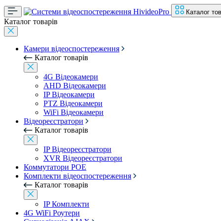
Каталог тов
Каталог товарів
Камери відеоспостереження
Каталог товарів
4G Відеокамери
AHD Відеокамери
IP Відеокамери
PTZ Відеокамери
WiFi Відеокамери
Відеореєстратори
Каталог товарів
IP Відеореєстратори
XVR Відеореєстратори
Коммутатори POE
Комплекти відеоспостереження
Каталог товарів
IP Комплекти
4G WiFi Роутери