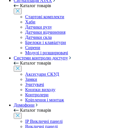
Сигналізація AJAX
Каталог товарів
Стартові комплекти
Хаби
Датчики руху
Датчики відчинення
Датчики скла
Брелоки і клавіатури
Сирени
Модулі і розширювачі
Системи контролю доступу
Каталог товарів
Аксесуари СКУД
Замки
Зчитувачі
Кнопки виходу
Контролери
Кріплення і монтаж
Домофони
Каталог товарів
IP Викличні панелі
Викличні панелі