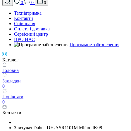
0
0
0
Техпідтримка
Контакти
Співпраця
Оплата і доставка
Сервісний центр
ПРО НАС
Програмне забезпечення
Каталог
Головна
Закладки
0
Порівняти
0
Контакти
Зчитувач Dahua DH-ASR1101M Mifare IK08