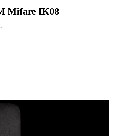
 Mifare IK08
42