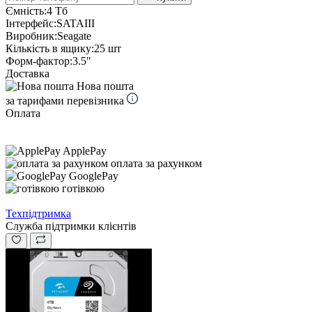
Ємність:
4 Тб
Інтерфейс:
SATAIII
Виробник:
Seagate
Кількість в ящику:
25 шт
Форм-фактор:
3.5"
Доставка
Нова пошта
за тарифами перевізника
Оплата
ApplePay
оплата за рахунком
GooglePay
готівкою
Техпідтримка
Служба підтримки клієнтів