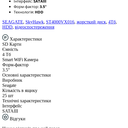
Інтерфейс:
SATAIII
Форм-фактор:
3.5"
Технологія:
HDD
SEAGATE
,
SkyHawk
,
ST4000VX016
,
жорсткий диск
,
4Тб
,
HDD
,
відеоспостереження
Характеристики
SD Карти
Ємність
4 Тб
Smart WiFi Камера
Форм-фактор
3.5"
Основні характеристики
Виробник
Seagate
Кількість в ящику
25 шт
Технічні характеристики
Інтерфейс
SATAIII
Відгуки