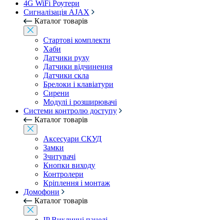
4G WiFi Роутери
Сигналізація AJAX
Каталог товарів
Стартові комплекти
Хаби
Датчики руху
Датчики відчинення
Датчики скла
Брелоки і клавіатури
Сирени
Модулі і розширювачі
Системи контролю доступу
Каталог товарів
Аксесуари СКУД
Замки
Зчитувачі
Кнопки виходу
Контролери
Кріплення і монтаж
Домофони
Каталог товарів
IP Викличні панелі