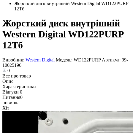
Жорсткий диск внутрішній Western Digital WD122PURP
12Тб
Жорсткий диск внутрішній
Western Digital WD122PURP
12Тб
Виробник:
Western Digital
Модель:
WD122PURP
Артикул:
99-
10025196
0
Все про товар
Опис
Характеристики
Відгуки
0
Питання
0
новинка
Хіт