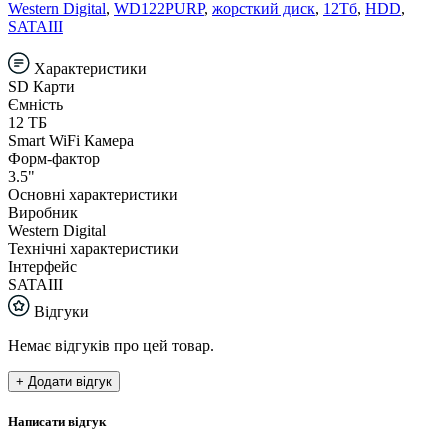
Western Digital
,
WD122PURP
,
жорсткий диск
,
12Тб
,
HDD
,
SATAIII
Характеристики
SD Карти
Ємність
12 ТБ
Smart WiFi Камера
Форм-фактор
3.5"
Основні характеристики
Виробник
Western Digital
Технічні характеристики
Інтерфейс
SATAIII
Відгуки
Немає відгуків про цей товар.
+ Додати відгук
Написати відгук