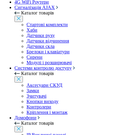
4G WiFi Роутери
Сигналізація AJAX
Каталог товарів
Стартові комплекти
Хаби
Датчики руху
Датчики відчинення
Датчики скла
Брелоки і клавіатури
Сирени
Модулі і розширювачі
Системи контролю доступу
Каталог товарів
Аксесуари СКУД
Замки
Зчитувачі
Кнопки виходу
Контролери
Кріплення і монтаж
Домофони
Каталог товарів
IP Викличні панелі