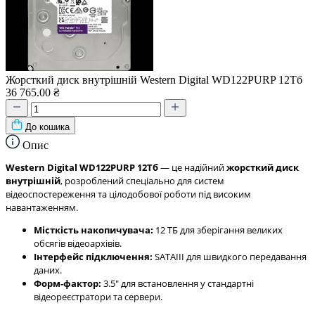
Жорсткий диск внутрішній Western Digital WD122PURP 12Тб
36 765.00 ₴
До кошика
Опис
Western Digital WD122PURP 12Тб
— це надійний
жорсткий диск
внутрішній
, розроблений спеціально для систем
відеоспостереження та цілодобової роботи під високим
навантаженням.
Місткість накопичувача:
12 ТБ для зберігання великих
обсягів відеоархівів.
Інтерфейс підключення:
SATAIII для швидкого передавання
даних.
Форм-фактор:
3.5" для встановлення у стандартні
відеореєстратори та сервери.