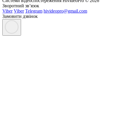
Системи відеоспостереження HivideoPro © 2026
Зворотний зв’язок
Viber
Viber
Telegram
hivideopro@gmail.com
Замовити дзвінок