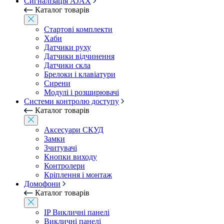
Сигналізація AJAX
Каталог товарів
Стартові комплекти
Хаби
Датчики руху
Датчики відчинення
Датчики скла
Брелоки і клавіатури
Сирени
Модулі і розширювачі
Системи контролю доступу
Каталог товарів
Аксесуари СКУД
Замки
Зчитувачі
Кнопки виходу
Контролери
Кріплення і монтаж
Домофони
Каталог товарів
IP Викличні панелі
Викличні панелі