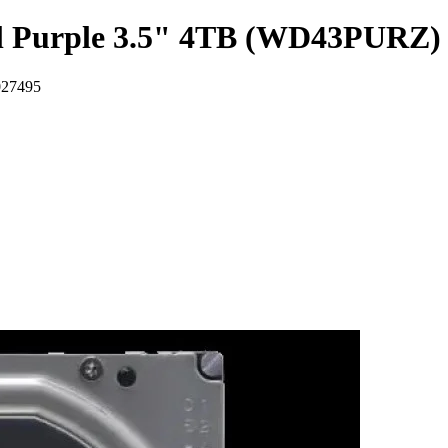
al Purple 3.5" 4TB (WD43PURZ)
027495