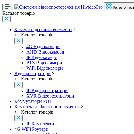
Каталог тов
Каталог товарів
Камери відеоспостереження
Каталог товарів
4G Відеокамери
AHD Відеокамери
IP Відеокамери
PTZ Відеокамери
WiFi Відеокамери
Відеореєстратори
Каталог товарів
IP Відеореєстратори
XVR Відеореєстратори
Коммутатори POE
Комплекти відеоспостереження
Каталог товарів
IP Комплекти
4G WiFi Роутери