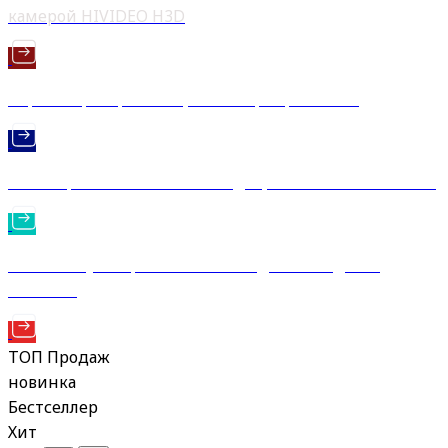
камерой HIVIDEO H3D
IP регистраторы - Защита которая работает!
IP камера HI-88FAIP4K-4К видео, объектив 2.7-13.5мм!
POE коммутаторы - Питание и данные одним
кабелем!
ТОП Продаж
новинка
Бестселлер
Хит