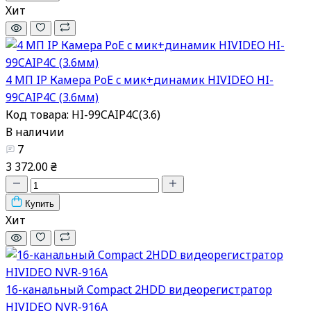
Хит
4 МП IP Камера PoE c мик+динамик HIVIDEO HI-
99CAIP4C (3.6мм)
Код товара: HI-99CAIP4C(3.6)
В наличии
7
3 372.00 ₴
Купить
Хит
16-канальный Compact 2HDD видеорегистратор
HIVIDEO NVR-916A