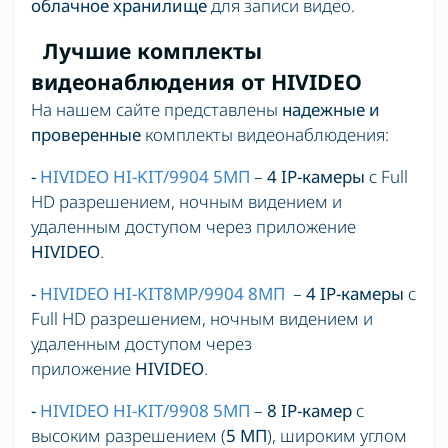
облачное хранилище
для записи видео.
Лучшие комплекты
видеонаблюдения от HIVIDEO
На нашем сайте представлены
надежные и
проверенные
комплекты видеонаблюдения:
-
HIVIDEO HI-KIT/9904 5МП
–
4 IP-камеры
с Full
HD разрешением, ночным видением и
удаленным доступом через приложение
HIVIDEO
.
-
HIVIDEO HI-KIT8MP/9904 8МП
–
4 IP-камеры
с
Full HD разрешением, ночным видением и
удаленным доступом через
приложение
HIVIDEO
.
-
HIVIDEO
HI-KIT
/9908
5МП
–
8 IP-камер
с
высоким разрешением (
5 МП
), широким углом