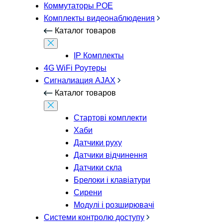
Коммутаторы POE
Комплекты видеонаблюдения
Каталог товаров
IP Комплекты
4G WiFi Роутеры
Сигналиация AJAX
Каталог товаров
Стартові комплекти
Хаби
Датчики руху
Датчики відчинення
Датчики скла
Брелоки і клавіатури
Сирени
Модулі і розширювачі
Системи контролю доступу