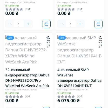
Код товара: iDS-7732NXI-M4/X
Код товара: iDS-9632NXI-M8/X
В наличии
В наличии
0
0
0.00 ₴
0.00 ₴
Хит
Хит
32-канальный
4-канальный 5MP
видеорегистратор Dahua
WizSense
DHI-NVR5232-XI/Pro
видеорегистратор Dahua
WizMind WizSeek AcuPick
DH-XVR5104HE-I3/T
Код товара: DHI-NVR5232-XI/Pro
Код товара: DH-XVR5104HE-I3/T
В наличии
В наличии
0
0
0.00 ₴
6 075.00 ₴