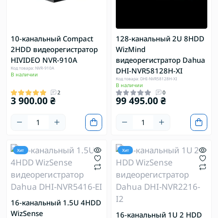
10-канальный Compact
128-канальный 2U 8HDD
2HDD видеорегистратор
WizMind
HIVIDEO NVR-910A
видеорегистратор Dahua
Код товара: NVR-910A
DHI-NVR58128H-XI
В наличии
Код товара: DHI-NVR58128H-XI
В наличии
2
0
3 900.00 ₴
99 495.00 ₴
Хит
Хит
16-канальный 1.5U 4HDD
WizSense
16-канальный 1U 2 HDD