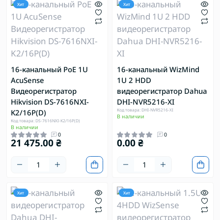
Хит
Хит
16-канальный PoE 1U
16-канальный WizMind
AcuSense
1U 2 HDD
Видеорегистратор
видеорегистратор Dahua
Hikvision DS-7616NXI-
DHI-NVR5216-XI
Код товара: DHI-NVR5216-XI
K2/16P(D)
В наличии
Код товара: DS-7616NXI-K2/16P(D)
В наличии
0
0
21 475.00 ₴
0.00 ₴
Хит
Хит