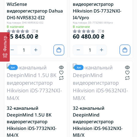
WizSense
видеорегистратор
видеорегистратор Dahua
Hikvision DS-7732NXI-
DHI-NVR5832-EI2
I4/Vpro
Код товара: DHI-NVR5832-EI2
Код товара: DS-7732NXI-I4/Vpro
В наличии
В наличии
0
0
55 845.00 ₴
60 480.00 ₴
Фильтр
Хит
Хит
32-канальный
32-канальный
DeepinMind 1.5U 8K
DeepinMind
видеорегистратор
видеорегистратор
Hikvision iDS-7732NXI-
Hikvision iDS-9632NXI-
M4/X
M8/X