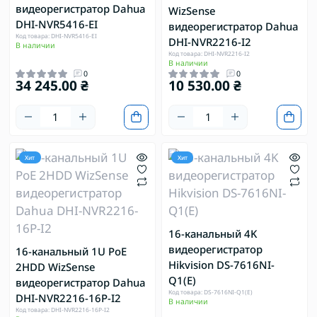
видеорегистратор Dahua
WizSense
DHI-NVR5416-EI
видеорегистратор Dahua
Код товара: DHI-NVR5416-EI
DHI-NVR2216-I2
В наличии
Код товара: DHI-NVR2216-I2
В наличии
0
0
34 245.00 ₴
10 530.00 ₴
Хит
Хит
16-канальный 4K
видеорегистратор
16-канальный 1U PoE
Hikvision DS-7616NI-
2HDD WizSense
Q1(E)
видеорегистратор Dahua
Код товара: DS-7616NI-Q1(E)
DHI-NVR2216-16P-I2
В наличии
Код товара: DHI-NVR2216-16P-I2