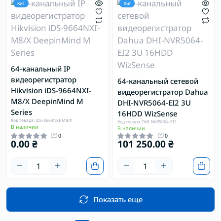
Хит
Хит
64-канальный IP
видеорегистратор
64-канальный сетевой
Hikvision iDS-9664NXI-
видеорегистратор Dahua
M8/X DeepinMind M
DHI-NVR5064-EI2 3U
Series
16HDD WizSense
Код товара: iDS-9664NXI-M8/X
Код товара: DHI-NVR5064-EI2
В наличии
В наличии
0
0
0.00 ₴
101 250.00 ₴
Показать еще